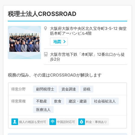
税理士法人CROSSROAD
大阪府大阪市中央区北久宝寺町3-5-12 御堂
筋本町アーバンビル4階
地図
大阪市営地下鉄「本町駅」12番出口から徒
歩2分
税務の悩み、その道はCROSSROADが解決します
得意分野
顧問税理士
資金調達
節税
得意業種
不動産
飲食
建設・建築
社会福祉法人
医療法人
個人の相談も受付可
中国語対応可
料金・事例あり