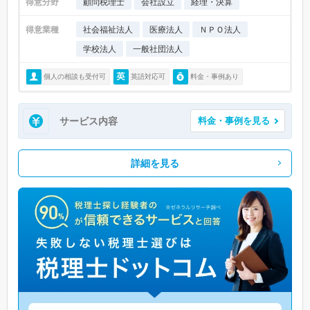
得意分野
顧問税理士
会社設立
経理・決算
得意業種
社会福祉法人
医療法人
ＮＰＯ法人
学校法人
一般社団法人
個人の相談も受付可
英語対応可
料金・事例あり
サービス内容
料金・事例を見る
詳細を見る