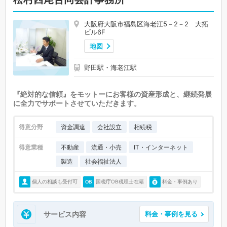
大阪府大阪市福島区海老江5－2－2 大拓
ビル6F
地図
野田駅・海老江駅
『絶対的な信頼』をモットーにお客様の資産形成と、継続発展
に全力でサポートさせていただきます。
得意分野
資金調達
会社設立
相続税
得意業種
不動産
流通・小売
IT・インターネット
製造
社会福祉法人
個人の相談も受付可
国税庁OB税理士在籍
料金・事例あり
サービス内容
料金・事例を見る