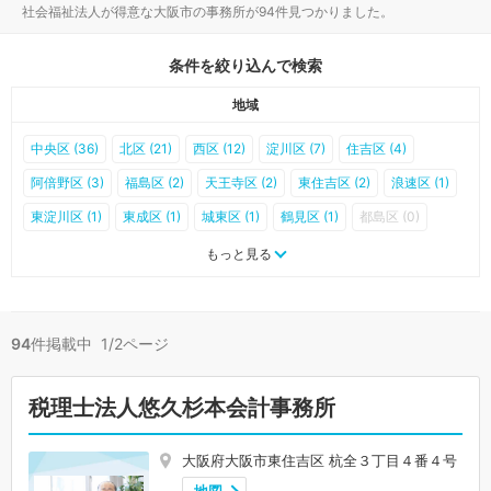
社会福祉法人が得意な大阪市の事務所が94件見つかりました。
条件を絞り込んで検索
地域
中央区 (36)
北区 (21)
西区 (12)
淀川区 (7)
住吉区 (4)
阿倍野区 (3)
福島区 (2)
天王寺区 (2)
東住吉区 (2)
浪速区 (1)
東淀川区 (1)
東成区 (1)
城東区 (1)
鶴見区 (1)
都島区 (0)
此花区 (0)
港区 (0)
大正区 (0)
西淀川区 (0)
生野区 (0)
もっと見る
旭区 (0)
西成区 (0)
住之江区 (0)
平野区 (0)
94
件掲載中 1/2ページ
税理士法人悠久杉本会計事務所
大阪府大阪市東住吉区 杭全３丁目４番４号