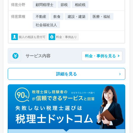
得意分野
顧問税理士
節税
相続税
得意業種
不動産
飲食
建設・建築
医療・福祉
社会福祉法人
個人の相談も受付可
料金・事例あり
サービス内容
料金・事例を見る
詳細を見る