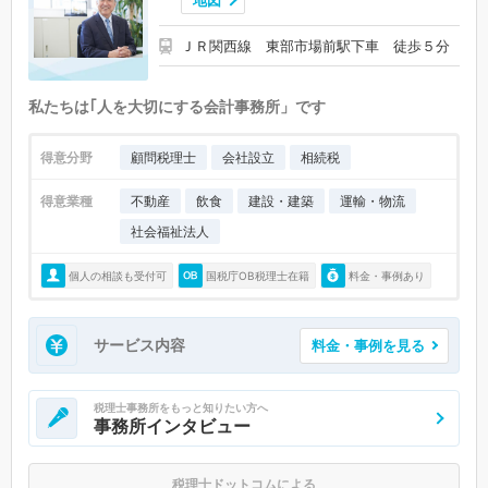
地図
ＪＲ関西線 東部市場前駅下車 徒歩５分
私たちは｢人を大切にする会計事務所」です
得意分野
顧問税理士
会社設立
相続税
得意業種
不動産
飲食
建設・建築
運輸・物流
社会福祉法人
個人の相談も受付可
国税庁OB税理士在籍
料金・事例あり
サービス内容
料金・事例を見る
税理士事務所をもっと知りたい方へ
事務所インタビュー
税理士ドットコムによる