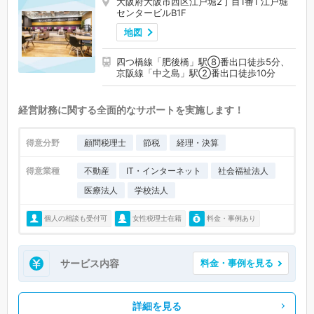
大阪府大阪市西区江戸堀2丁目1番1 江戸堀
センタービルB1F
地図
四つ橋線「肥後橋」駅⑧番出口徒歩5分、
京阪線「中之島」駅②番出口徒歩10分
経営財務に関する全面的なサポートを実施します！
得意分野
顧問税理士
節税
経理・決算
得意業種
不動産
IT・インターネット
社会福祉法人
医療法人
学校法人
個人の相談も受付可
女性税理士在籍
料金・事例あり
サービス内容
料金・事例を見る
詳細を見る