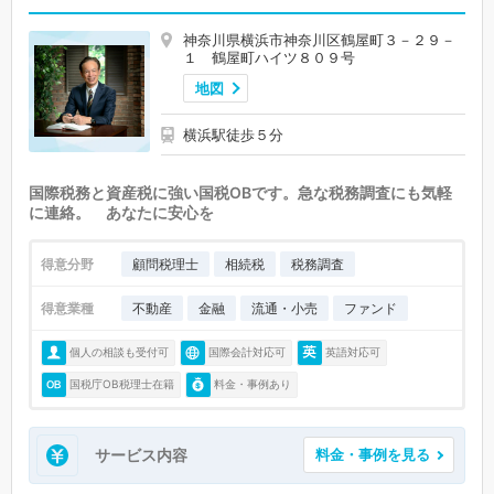
神奈川県横浜市神奈川区鶴屋町３－２９－
１ 鶴屋町ハイツ８０９号
地図
横浜駅徒歩５分
国際税務と資産税に強い国税OBです。急な税務調査にも気軽
に連絡。 あなたに安心を
得意分野
顧問税理士
相続税
税務調査
得意業種
不動産
金融
流通・小売
ファンド
個人の相談も受付可
国際会計対応可
英語対応可
国税庁OB税理士在籍
料金・事例あり
サービス内容
料金・事例を見る