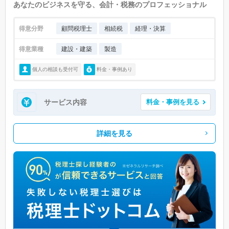
あなたのビジネスを守る、会計・税務のプロフェッショナル
得意分野
顧問税理士
相続税
経理・決算
得意業種
建設・建築
製造
個人の相談も受付可
料金・事例あり
サービス内容
料金・事例を見る
詳細を見る