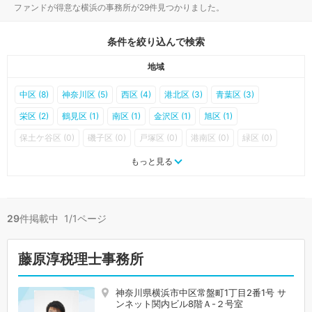
ファンドが得意な横浜の事務所が29件見つかりました。
条件を絞り込んで検索
地域
中区 (8)
神奈川区 (5)
西区 (4)
港北区 (3)
青葉区 (3)
栄区 (2)
鶴見区 (1)
南区 (1)
金沢区 (1)
旭区 (1)
保土ケ谷区 (0)
磯子区 (0)
戸塚区 (0)
港南区 (0)
緑区 (0)
瀬谷区 (0)
泉区 (0)
都筑区 (0)
もっと見る
29
件掲載中 1/1ページ
藤原淳税理士事務所
神奈川県横浜市中区常盤町1丁目2番1号 サ
ンネット関内ビル8階Ａ-２号室