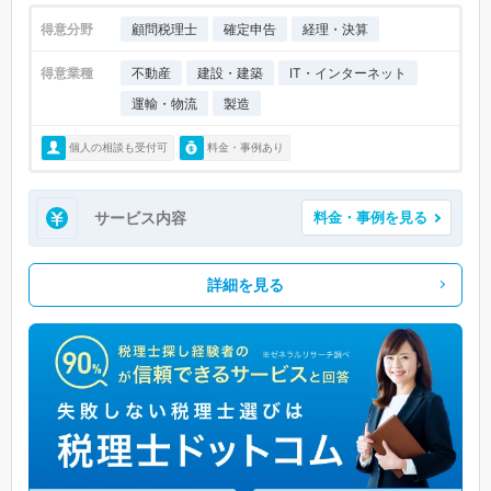
得意分野
顧問税理士
確定申告
経理・決算
得意業種
不動産
建設・建築
IT・インターネット
運輸・物流
製造
個人の相談も受付可
料金・事例あり
サービス内容
料金・事例を見る
詳細を見る