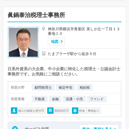
眞鍋泰治税理士事務所
神奈川県横浜市青葉区 美しが丘一丁目１３
番地１０
地図
たまプラーザ駅から徒歩５分
日系外資系の大企業、中小企業に特化した税理士・公認会計士
事務所です。お気軽にご相談ください。
得意分野
顧問税理士
確定申告
相続税
得意業種
不動産
金融
流通・小売
ファンド
個人の相談も受付可
英語対応可
料金・事例あり
サービス内容
料金・事例を見る