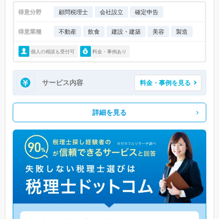
得意分野
顧問税理士
会社設立
確定申告
得意業種
不動産
飲食
建設・建築
美容
製造
個人の相談も受付可
料金・事例あり
サービス内容
料金・事例を見る
詳細を見る