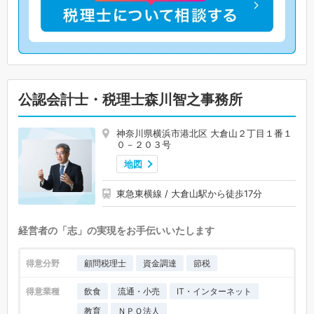
公認会計士・税理士森川智之事務所
神奈川県横浜市港北区 大倉山２丁目１番１
０－２０３号
地図
東急東横線 / 大倉山駅から徒歩17分
経営者の「志」の実現をお手伝いいたします
得意分野
顧問税理士
資金調達
節税
得意業種
飲食
流通・小売
IT・インターネット
教育
ＮＰＯ法人