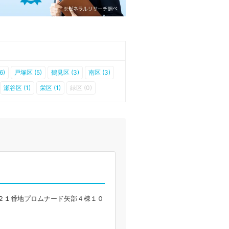
6)
戸塚区 (5)
鶴見区 (3)
南区 (3)
瀬谷区 (1)
栄区 (1)
緑区 (0)
２１番地プロムナード矢部４棟１０