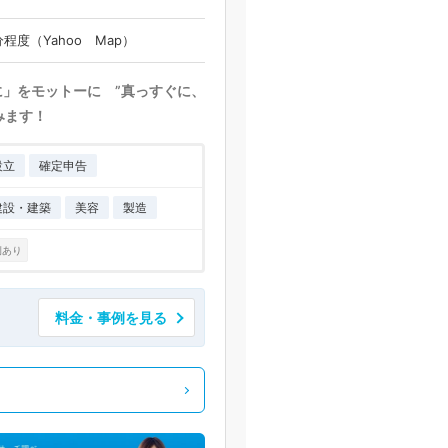
度（Yahoo Map）
に」をモットーに ”真っすぐに、
みます！
設立
確定申告
建設・建築
美容
製造
例あり
料金・事例を見る