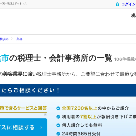
覧 - 税理士ドットコム
ログイン
税
横浜市
美容
浜市
の税理士・会計事務所の一覧
106件掲載
の
美容業界に強い
税理士事務所から、ご要望に合わせて最適な