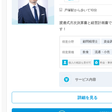
戸塚駅から歩いて10分
渡邊式月次決算書と経営計画書で
す！
顧問税理士
資金
得意分野
飲食
流通・小売
得意業種
個人の相談も受付可
料金・事
サービス内容
詳細を見る