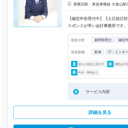
新横浜駅・東急東横線 大倉山駅
【確定申告受付中】【土日祝日対
スポンスが早い会計事務所です。
顧問税理士
確定
得意分野
飲食
IT・インタ
得意業種
個人の相談も受付可
国際会計
料金・事例あり
サービス内容
詳細を見る