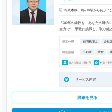
相鉄本線 鶴ヶ峰駅から徒歩７分程
「30年の経験を あなたの味方
全力で” 果敢に挑戦し、取り組
顧問税理士
会社
得意分野
不動産
飲食
得意業種
個人の相談も受付可
料金・事
サービス内容
詳細を見る