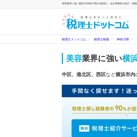
美容業界に強い横浜市(神奈川県)の税理士・会計事務所の紹介・検索一
税理士ドットコム
税理士検索
神奈川県
美容
業界に強い
横
中区、港北区、西区
など
横浜市内