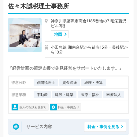
佐々木誠税理士事務所
神奈川県藤沢市高倉1185番地の7 昭栄藤沢
ビル3階
地図
小田急線 湘南台駅から徒歩15分・長後駅か
ら10分
『経営計画の策定支援で先見経営をサポートいたします。』
得意分野
顧問税理士
資金調達
経理・決算
得意業種
不動産
建設・建築
医療・福祉
医療法人
個人の相談も受付可
料金・事例あり
サービス内容
料金・事例を見る