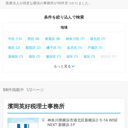
医療法人が得意な横浜の事務所が56件見つかりました。
条件を絞り込んで検索
地域
中区 (13)
西区 (9)
青葉区 (8)
神奈川区 (7)
港北区 (7)
南区 (2)
都筑区 (2)
磯子区 (1)
金沢区 (1)
戸塚区 (1)
港南区 (1)
旭区 (1)
瀬谷区 (1)
栄区 (1)
泉区 (1)
鶴見区 (0)
保土ケ谷区 (0)
緑区 (0)
もっと見る
56
件掲載中 1/2ページ
濱岡英好税理士事務所
神奈川県横浜市港北区新横浜2-5-14 WISE
NEXT 新横浜３F