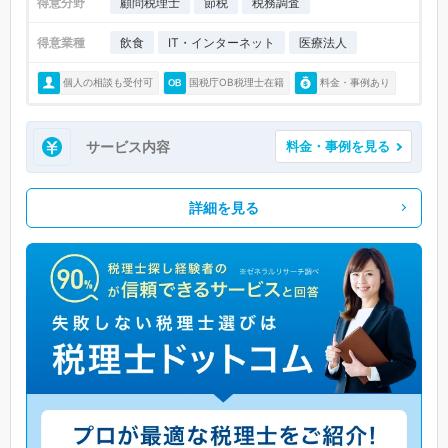
得意分野
顧問税理士
節税
税務調査
得意業種
飲食
IT・インターネット
医療法人
個人の相談も受付可
国税庁OB税理士在籍
料金・事例あり
サービス内容
料金・事例を見る
詳細を見る