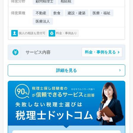
得意分野
顧問税理士
相続税
得意業種
不動産
飲食
建設・建築
医療・福祉
医療法人
個人の相談も受付可
料金・事例あり
サービス内容
料金・事例を見る
詳細を見る