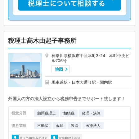
税理士髙木由起子事務所
神奈川県横浜市中区本町3-24 本町中央ビ
ル706号
地図
馬車道駅・日本大通り駅・関内駅
外国人の方の法人設立から税務申告までサポート致します！
得意分野
顧問税理士
相続税
経理・決算
得意業種
不動産
金融
製造
医療法人
個人の相談も受付可
女性税理士在籍