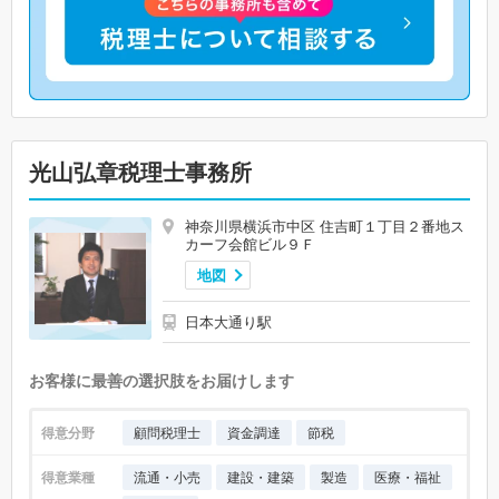
光山弘章税理士事務所
神奈川県横浜市中区 住吉町１丁目２番地ス
カーフ会館ビル９Ｆ
地図
日本大通り駅
お客様に最善の選択肢をお届けします
得意分野
顧問税理士
資金調達
節税
得意業種
流通・小売
建設・建築
製造
医療・福祉