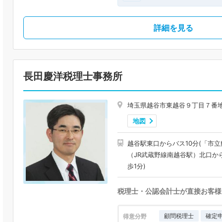
詳細を見る
長田慶洋税理士事務所
埼玉県越谷市東越谷９丁目７番
地図
越谷駅東口からバス10分(「市
（JR武蔵野線南越谷駅）北口か
歩1分)
税理士・公認会計士が直接お客様
顧問税理士
確定
得意分野