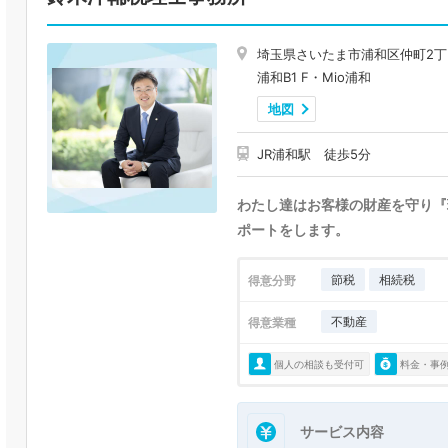
埼玉県さいたま市浦和区仲町2丁
浦和B1 F・Mio浦和
地図
JR浦和駅 徒歩5分
わたし達はお客様の財産を守り『
ポートをします。
節税
相続税
得意分野
不動産
得意業種
個人の相談も受付可
料金・事
サービス内容