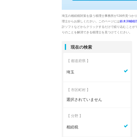
埼玉の相続税対策を扱う税理士事務所が126件見つか
理士からお探しください。このページには
鈴木洋輔税
計ソフトなどからクリックするだけで絞り込むことが
りのことを解消できる税理士を見つけてください。
現在の検索
【 都道府県 】
埼玉
【 市区町村 】
選択されていません
【 分野 】
相続税