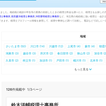
りました。相続税の相談や申告等の業務の依頼したときの税理士料金を調べたり、税理士をお探しの方
理士事務所
,
長田慶洋税理士事務所
,
沖田豊明税理士事務所
など、埼玉県の相続税に強い税理士・会計
できます。税理士プロフィール情報を参照して、経歴や事例など調べて比較し、電話などで試しに一
地域
さいたま市 (50)
川口市 (14)
川越市 (12)
上尾市 (4)
蕨市 (4)
朝霞市
鴻巣市 (3)
越谷市 (3)
所沢市 (2)
春日部市 (2)
狭山市 (2)
深谷市 (2
久喜市 (2)
秩父市 (1)
加須市 (1)
戸田市 (1)
桶川市 (1)
北本市 (1)
ふじみ野市 (1)
滑川町 (1)
行田市 (0)
飯能市 (0)
本庄市 (0)
東松山市
もっと見る
八潮市 (0)
富士見市 (0)
三郷市 (0)
坂戸市 (0)
幸手市 (0)
日高市 (
三芳町 (0)
毛呂山町 (0)
越生町 (0)
嵐山町 (0)
小川町 (0)
川島町 (
ときがわ町 (0)
横瀬町 (0)
皆野町 (0)
長瀞町 (0)
小鹿野町 (0)
東秩
126
件掲載中 1/3ページ
上里町 (0)
寄居町 (0)
宮代町 (0)
杉戸町 (0)
松伏町 (0)
鈴木洋輔税理士事務所