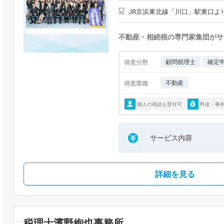
JR京浜東北線「川口」駅東口よ
不動産・相続税の専門家集団がサ
顧問税理士
確定
得意分野
不動産
得意業種
個人の相談も受付可
料金・事
サービス内容
詳細を見る
税理士濱野絢也事務所