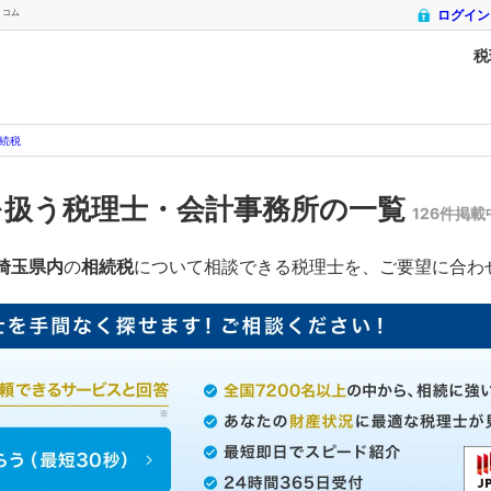
トコム
ログイン
税
続税
を扱う税理士・会計事務所の一覧
126件掲載
埼玉県内
の
相続税
について相談できる税理士を、ご要望に合わ