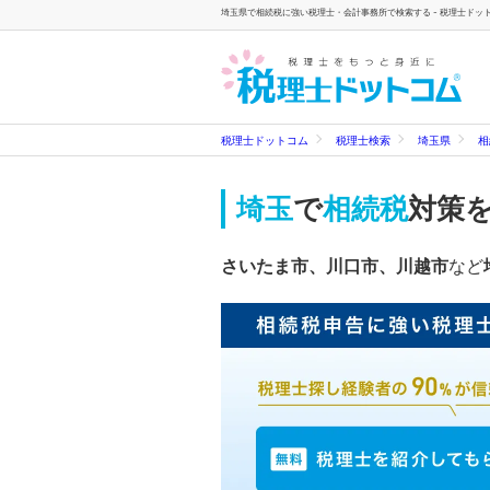
埼玉県で相続税に強い税理士・会計事務所で検索する - 税理士ドッ
税理士ドットコム
税理士検索
埼玉県
相
埼玉
で
相続税
対策
さいたま市、川口市、川越市
など