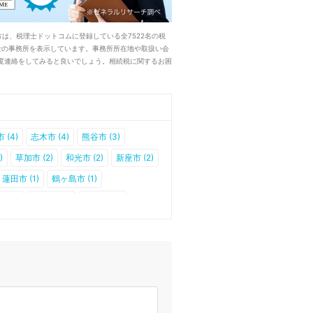
は、税理士ドットコムに登録している全7522名の税
士の事務所を表示しています。事務所所在地や取扱い会
度連絡をしてみると良いでしょう。相続税に関するお困
 (4)
志木市 (4)
熊谷市 (3)
)
草加市 (2)
和光市 (2)
新座市 (2)
蓮田市 (1)
鶴ヶ島市 (1)
 (0)
羽生市 (0)
入間市 (0)
0)
吉川市 (0)
白岡市 (0)
伊奈町 (0)
0)
吉見町 (0)
鳩山町 (0)
父村 (0)
美里町 (0)
神川町 (0)