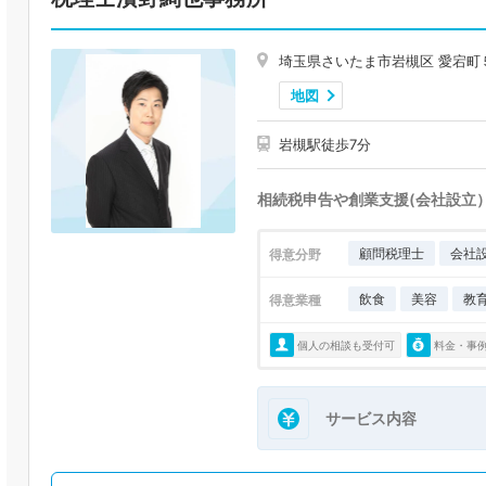
埼玉県さいたま市岩槻区 愛宕町
地図
岩槻駅徒歩7分
相続税申告や創業支援(会社設立
顧問税理士
会社
得意分野
飲食
美容
教
得意業種
個人の相談も受付可
料金・事
サービス内容