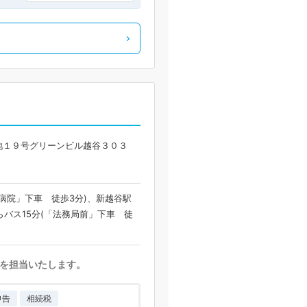
地１９号グリーンビル越谷３０３
立病院」下車 徒歩3分)、新越谷駅
らバス15分(「法務局前」下車 徒
を担当いたします。
申告
相続税