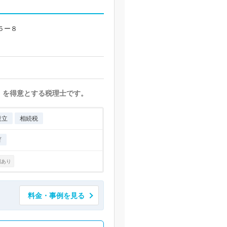
５ー８
）を得意とする税理士です。
設立
相続税
育
例あり
料金・事例を見る