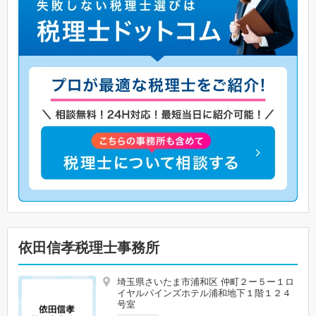
依田信孝税理士事務所
埼玉県さいたま市浦和区 仲町２ー５ー１ロ
イヤルパインズホテル浦和地下１階１２４
号室