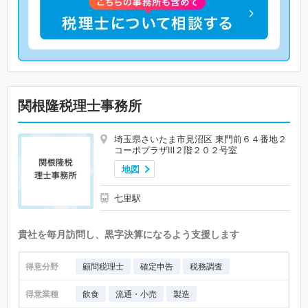
関根隆税理士事務所
埼玉県さいたま市見沼区 東門前６４番地２
コーポプラザⅢ２階２０２号室
地図
七里駅
貴社を毎月訪問し、黒字決算になるよう支援します
得意分野
顧問税理士
確定申告
税務調査
得意業種
飲食
流通・小売
製造