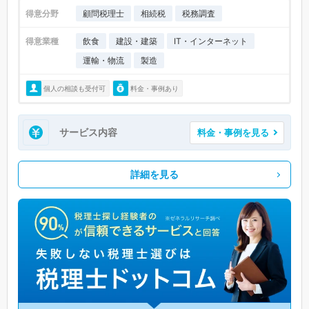
得意分野
顧問税理士
相続税
税務調査
得意業種
飲食
建設・建築
IT・インターネット
運輸・物流
製造
個人の相談も受付可
料金・事例あり
サービス内容
料金・事例を見る
詳細を見る