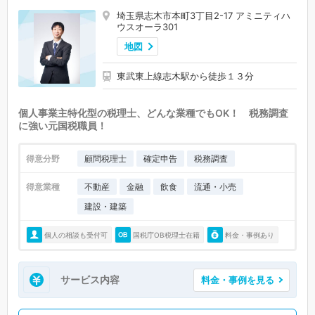
ときがわ町 (0)
横瀬町 (0)
皆野町 (0)
長瀞町 (0)
小鹿野町 (0)
埼玉県志木市本町3丁目2-17 アミニティハ
ウスオーラ301
東秩父村 (0)
美里町 (0)
神川町 (0)
上里町 (0)
寄居町 (0)
地図
宮代町 (0)
杉戸町 (0)
松伏町 (0)
東武東上線志木駅から徒歩１３分
個人事業主特化型の税理士、どんな業種でもOK！ 税務調査
に強い元国税職員！
得意分野
顧問税理士
確定申告
税務調査
得意業種
不動産
金融
飲食
流通・小売
建設・建築
個人の相談も受付可
国税庁OB税理士在籍
料金・事例あり
サービス内容
料金・事例を見る