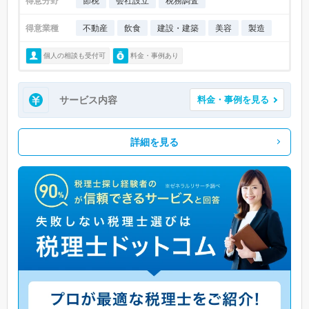
得意分野
節税
会社設立
税務調査
得意業種
不動産
飲食
建設・建築
美容
製造
個人の相談も受付可
料金・事例あり
サービス内容
料金・事例を見る
詳細を見る