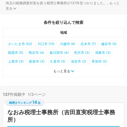
埼玉の税務調査対策を扱う税理士事務所が137件見つかりました。
...
もっと
見る
条件を絞り込んで検索
地域
さいたま市 (52)
川口市 (15)
川越市 (9)
志木市 (7)
越谷市 (5)
朝霞市 (5)
熊谷市 (4)
春日部市 (4)
所沢市 (3)
鴻巣市 (3)
上尾市 (3)
新座市 (3)
久喜市 (3)
深谷市 (2)
草加市 (2)
蕨市 (2)
和光市 (2)
北本市 (2)
秩父市 (1)
加須市 (1)
もっと見る
本庄市 (1)
東松山市 (1)
狭山市 (1)
戸田市 (1)
桶川市 (1)
蓮田市 (1)
鶴ヶ島市 (1)
伊奈町 (1)
滑川町 (1)
行田市 (0)
137
件掲載中 1/3ページ
飯能市 (0)
羽生市 (0)
入間市 (0)
八潮市 (0)
富士見市 (0)
14
税理士ランキング
位
三郷市 (0)
坂戸市 (0)
幸手市 (0)
日高市 (0)
吉川市 (0)
なおみ税理士事務所（吉田直実税理士事務
ふじみ野市 (0)
白岡市 (0)
三芳町 (0)
毛呂山町 (0)
越生町 (0)
所）
嵐山町 (0)
小川町 (0)
川島町 (0)
吉見町 (0)
鳩山町 (0)