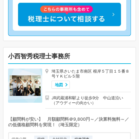
小西智秀税理士事務所
埼玉県さいたま市南区 根岸５丁目１５番８
号ＹＫビル５階
地図
JR武蔵浦和駅より徒歩9分 中山道沿い
（アウディーの向かい）
【顧問料が安い】 月額顧問料＠9,800円～／決算料無料～／
の低価格顧問料を実現！（埼玉限定）