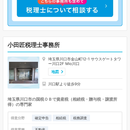
小田匠税理士事務所
埼玉県川口市金山町12-1 サウスゲートタワ
ー川口2F Mio川口
地図
川口駅より徒歩9分
埼玉県川口市の国税ＯＢで資産税（相続税・贈与税・譲渡所
得）の専門家
得意分野
確定申告
相続税
税務調査
得意業種
不動産