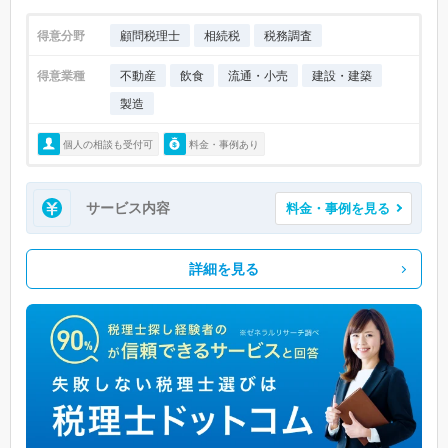
得意分野
顧問税理士
相続税
税務調査
得意業種
不動産
飲食
流通・小売
建設・建築
製造
個人の相談も受付可
料金・事例あり
サービス内容
料金・事例を見る
詳細を見る