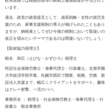
欧米諸国では税額控除等の税制上優遇措置が手当されて
います。
過去、政党の政策提言として、成長戦略・女性の就労支
援のため、家事支援税制の導入が掲げられたこともあり
ますが、納税者としてぜひ今後の税制において取扱いの
改正を望みたいテーマであるのは間違いないでしょう」
【取材協力税理士】
蝦名 和広（えびな・かずひろ）税理士
特定社会保険労務士・海事代理士・行政書士。北海学園
大学経済学部卒業。札幌市西区で開業、税務、労務、新
設法人支援まで、幅広くクライアントをサポート。趣味
はクレー射撃、一児のパパ。
事務所名 ： 税理士・社会保険労務士・海事代理士・行
政書士 蝦名事務所