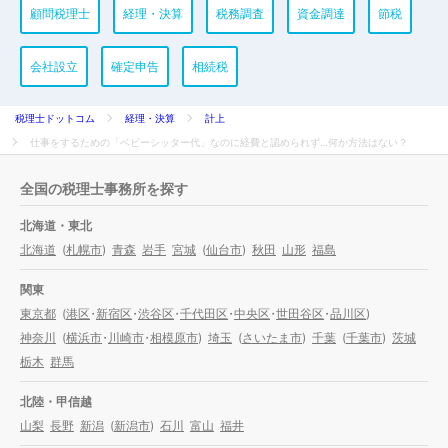
顧問税理士
経理・決算
税務調査
資金調達
節税
会社設立
確定申告
相続税
税理士ドットコム
経理・決算
計上
仕事をするための「ベビーシッター代」なのに経費と認められず…何か方法はない？
全国の税理士事務所を探す
北海道・東北
北海道
(
札幌市
)
青森
岩手
宮城
(
仙台市
)
秋田
山形
福島
関東
東京都
(
港区
・
新宿区
・
渋谷区
・
千代田区
・
中央区
・
世田谷区
・
品川区
)
神奈川
(
横浜市
・
川崎市
・
相模原市
)
埼玉
(
さいたま市
)
千葉
(
千葉市
)
茨城
栃木
群馬
北陸・甲信越
山梨
長野
新潟
(
新潟市
)
石川
富山
福井