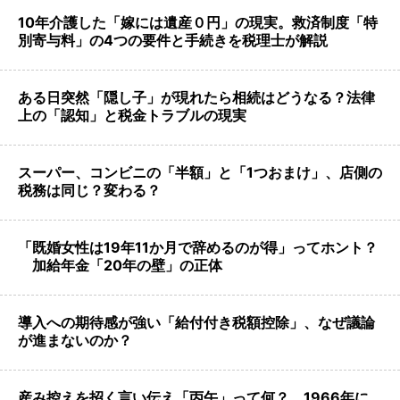
10年介護した「嫁には遺産０円」の現実。救済制度「特
別寄与料」の4つの要件と手続きを税理士が解説
ある日突然「隠し子」が現れたら相続はどうなる？法律
上の「認知」と税金トラブルの現実
スーパー、コンビニの「半額」と「1つおまけ」、店側の
税務は同じ？変わる？
「既婚女性は19年11か月で辞めるのが得」ってホント？
加給年金「20年の壁」の正体
導入への期待感が強い「給付付き税額控除」、なぜ議論
が進まないのか？
産み控えを招く言い伝え「丙午」って何？ 1966年に