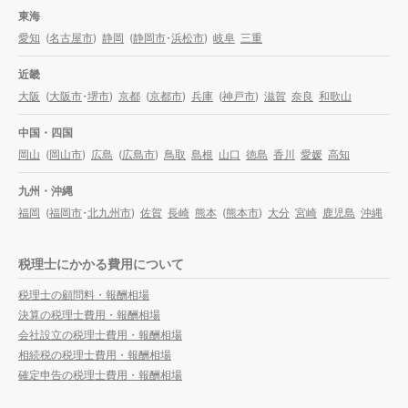
東海
愛知
(
名古屋市
)
静岡
(
静岡市
・
浜松市
)
岐阜
三重
近畿
大阪
(
大阪市
・
堺市
)
京都
(
京都市
)
兵庫
(
神戸市
)
滋賀
奈良
和歌山
中国・四国
岡山
(
岡山市
)
広島
(
広島市
)
鳥取
島根
山口
徳島
香川
愛媛
高知
九州・沖縄
福岡
(
福岡市
・
北九州市
)
佐賀
長崎
熊本
(
熊本市
)
大分
宮崎
鹿児島
沖縄
税理士にかかる費用について
税理士の顧問料・報酬相場
決算の税理士費用・報酬相場
会社設立の税理士費用・報酬相場
相続税の税理士費用・報酬相場
確定申告の税理士費用・報酬相場