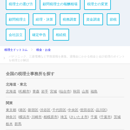
税理士の選び方
顧問税理士の報酬相場
税理士の変更
顧問税理士
経理・決算
税務調査
資金調達
節税
会社設立
確定申告
相続税
税理士ドットコム
税金・お金
パナソニック、三菱電機など早期退職を募集。退職金にかかる税金と会計処理のポイント
を税理士が解説
全国の税理士事務所を探す
北海道・東北
北海道
(
札幌市
)
青森
岩手
宮城
(
仙台市
)
秋田
山形
福島
関東
東京都
(
港区
・
新宿区
・
渋谷区
・
千代田区
・
中央区
・
世田谷区
・
品川区
)
神奈川
(
横浜市
・
川崎市
・
相模原市
)
埼玉
(
さいたま市
)
千葉
(
千葉市
)
茨城
栃木
群馬