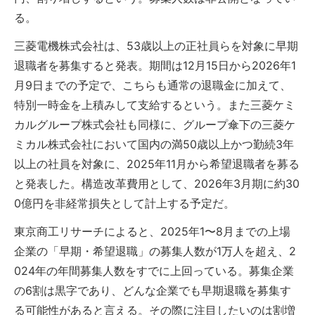
る。
三菱電機株式会社は、53歳以上の正社員らを対象に早期
退職者を募集すると発表。期間は12月15日から2026年1
月9日までの予定で、こちらも通常の退職金に加えて、
特別一時金を上積みして支給するという。また三菱ケミ
カルグループ株式会社も同様に、グループ傘下の三菱ケ
ミカル株式会社において国内の満50歳以上かつ勤続3年
以上の社員を対象に、2025年11月から希望退職者を募る
と発表した。構造改革費用として、2026年3月期に約30
0億円を非経常損失として計上する予定だ。
東京商工リサーチによると、2025年1〜8月までの上場
企業の「早期・希望退職」の募集人数が1万人を超え、2
024年の年間募集人数をすでに上回っている。募集企業
の6割は黒字であり、どんな企業でも早期退職を募集す
る可能性があると言える。その際に注目したいのは割増