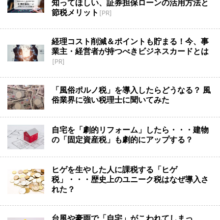
知ってほしい、証券担保ローンの活用方法と
節税メリット
[PR]
経理コスト削減＆ポイントも貯まる！今、事
業主・経営者が持つべきビジネスカードとは
[PR]
「風俗ポルノ税」を導入したらどうなる？ 風
俗業界に強い税理士に聞いてみた
自宅を「劇的リフォーム」したら・・・建物
の「固定資産税」も劇的にアップする？
ヒゲを生やした人に課税する「ヒゲ
税」・・・歴史上のユニーク税はなぜ導入さ
れた？
台風や豪雨で「自宅」がこわれてしまっ