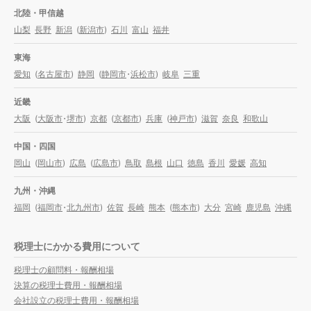
北陸・甲信越
山梨
長野
新潟
(
新潟市
)
石川
富山
福井
東海
愛知
(
名古屋市
)
静岡
(
静岡市
・
浜松市
)
岐阜
三重
近畿
大阪
(
大阪市
・
堺市
)
京都
(
京都市
)
兵庫
(
神戸市
)
滋賀
奈良
和歌山
中国・四国
岡山
(
岡山市
)
広島
(
広島市
)
鳥取
島根
山口
徳島
香川
愛媛
高知
九州・沖縄
福岡
(
福岡市
・
北九州市
)
佐賀
長崎
熊本
(
熊本市
)
大分
宮崎
鹿児島
沖縄
税理士にかかる費用について
税理士の顧問料・報酬相場
決算の税理士費用・報酬相場
会社設立の税理士費用・報酬相場