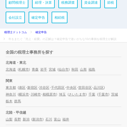
顧問税理士
経理・決算
税務調査
資金調達
節税
会社設立
確定申告
相続税
税理士ドットコム
確定申告
年をまたぐ「売上・経費」の正解は？確定申告で迷いがちな10の事例を税理士が解説
全国の税理士事務所を探す
北海道・東北
北海道
(
札幌市
)
青森
岩手
宮城
(
仙台市
)
秋田
山形
福島
関東
東京都
(
港区
・
新宿区
・
渋谷区
・
千代田区
・
中央区
・
世田谷区
・
品川区
)
神奈川
(
横浜市
・
川崎市
・
相模原市
)
埼玉
(
さいたま市
)
千葉
(
千葉市
)
茨城
栃木
群馬
北陸・甲信越
山梨
長野
新潟
(
新潟市
)
石川
富山
福井