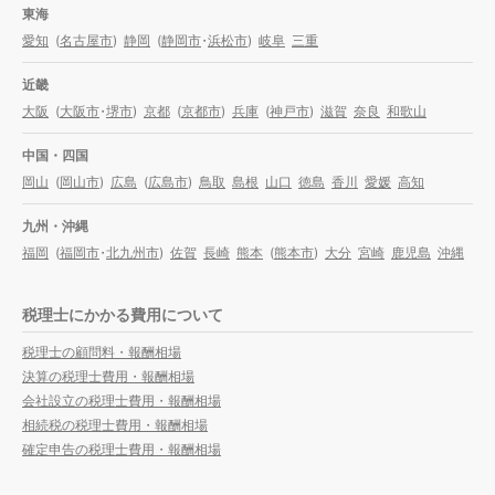
東海
愛知
(
名古屋市
)
静岡
(
静岡市
・
浜松市
)
岐阜
三重
近畿
大阪
(
大阪市
・
堺市
)
京都
(
京都市
)
兵庫
(
神戸市
)
滋賀
奈良
和歌山
中国・四国
岡山
(
岡山市
)
広島
(
広島市
)
鳥取
島根
山口
徳島
香川
愛媛
高知
九州・沖縄
福岡
(
福岡市
・
北九州市
)
佐賀
長崎
熊本
(
熊本市
)
大分
宮崎
鹿児島
沖縄
税理士にかかる費用について
税理士の顧問料・報酬相場
決算の税理士費用・報酬相場
会社設立の税理士費用・報酬相場
相続税の税理士費用・報酬相場
確定申告の税理士費用・報酬相場