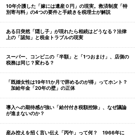
10年介護した「嫁には遺産０円」の現実。救済制度「特
別寄与料」の4つの要件と手続きを税理士が解説
ある日突然「隠し子」が現れたら相続はどうなる？法律
上の「認知」と税金トラブルの現実
スーパー、コンビニの「半額」と「1つおまけ」、店側の
税務は同じ？変わる？
「既婚女性は19年11か月で辞めるのが得」ってホント？
加給年金「20年の壁」の正体
導入への期待感が強い「給付付き税額控除」、なぜ議論
が進まないのか？
産み控えを招く言い伝え「丙午」って何？ 1966年に