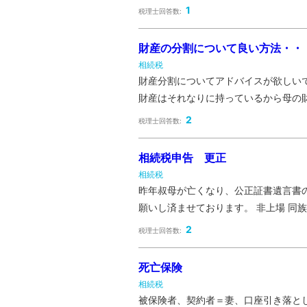
1
税理士回答数:
財産の分割について良い方法・・
相続税
財産分割についてアドバイスが欲しいで
財産はそれなりに持っているから母の財産
2
税理士回答数:
相続税申告 更正
相続税
昨年叔母が亡くなり、公正証書遺言書の
願いし済ませております。 非上場 同族
2
税理士回答数:
死亡保険
相続税
被保険者、契約者＝妻、口座引き落とし