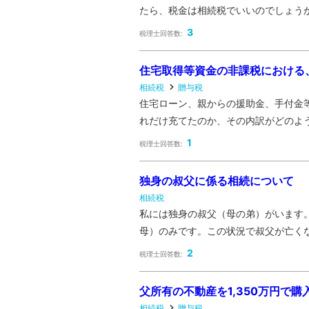
たら、税金は相続税でいいのでしょうか? 
3
税理士回答数:
住宅取得等資金の非課税における
相続税
贈与税
住宅ローン、親からの援助金、手付金
れだけ充てたのか、その内訳がどのよう
1
税理士回答数:
独身の叔父に係る相続について
相続税
私には独身の叔父（母の弟）がいます
母）のみです。この状況で叔父が亡くな
2
税理士回答数:
父所有の不動産を1,350万円で
相続税
贈与税