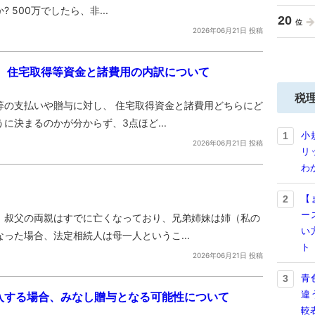
500万でしたら、非...
20
2026年06月21日 投稿
、住宅取得等資金と諸費用の内訳について
税
等の支払いや贈与に対し、 住宅取得資金と諸費用どちらにど
に決まるのかが分からず、3点ほど...
小
1
2026年06月21日 投稿
リ
わ
【
2
ー
。叔父の両親はすでに亡くなっており、兄弟姉妹は姉（私の
い
った場合、法定相続人は母一人というこ...
ト
2026年06月21日 投稿
青
3
違
購入する場合、みなし贈与となる可能性について
較