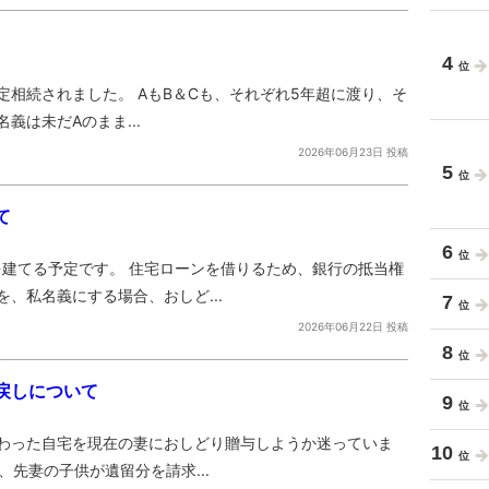
4
、法定相続されました。 AもB＆Cも、それぞれ5年超に渡り、そ
義は未だAのまま...
2026年06月23日 投稿
5
て
6
を建てる予定です。 住宅ローンを借りるため、銀行の抵当権
、私名義にする場合、おしど...
7
2026年06月22日 投稿
8
戻しについて
9
終わった自宅を現在の妻におしどり贈与しようか迷っていま
10
、先妻の子供が遺留分を請求...