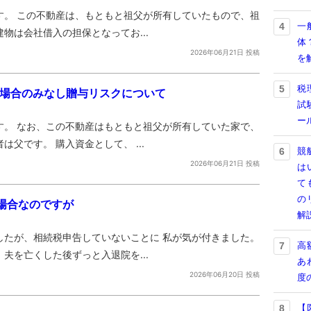
す。 この不動産は、もともと祖父が所有していたもので、祖
一
4
物は会社借入の担保となってお...
体
2026年06月21日 投稿
を
税
5
る場合のみなし贈与リスクについて
試
ー
す。 なお、この不動産はもともと祖父が所有していた家で、
父です。 購入資金として、 ...
競
6
2026年06月21日 投稿
は
て
の
場合なのですが
解
したが、相続税申告していないことに 私が気が付きました。
高
7
夫を亡くした後ずっと入退院を...
あ
2026年06月20日 投稿
度
【
8