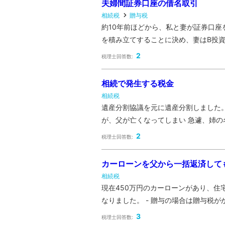
夫婦間証券口座の借名取引
相続税
贈与税
約10年前ほどから、私と妻が証券口座
を積み立てすることに決め、妻はB投資
2
税理士回答数:
相続で発生する税金
相続税
遺産分割協議を元に遺産分割しました。
が、父が亡くなってしまい 急遽、姉の名
2
税理士回答数:
カーローンを父から一括返済して
相続税
現在450万円のカーローンがあり、住
なりました。 - 贈与の場合は贈与税が
3
税理士回答数: