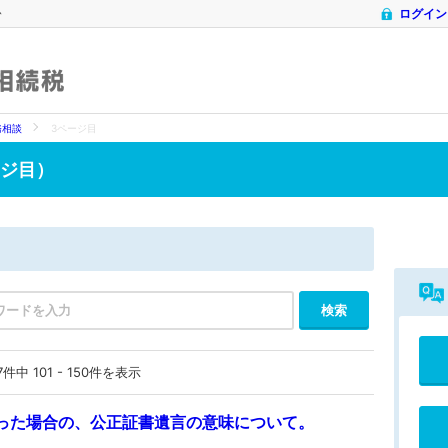
ム
ログイン
相続税
務相談
3ページ目
ージ目）
中 101 - 150件を表示
った場合の、公正証書遺言の意味について。