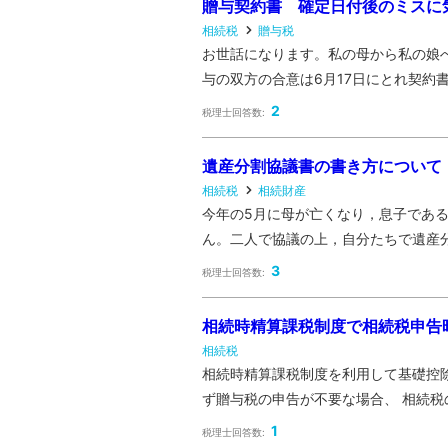
贈与契約書 確定日付後のミスに
相続税
贈与税
お世話になります。私の母から私の娘
与の双方の合意は6月17日にとれ契約書を
2
税理士回答数:
遺産分割協議書の書き方について
相続税
相続財産
今年の5月に母が亡くなり，息子であ
ん。二人で協議の上，自分たちで遺産分
3
税理士回答数:
相続時精算課税制度で相続税申告
相続税
相続時精算課税制度を利用して基礎控除
ず贈与税の申告が不要な場合、 相続税の申
1
税理士回答数: