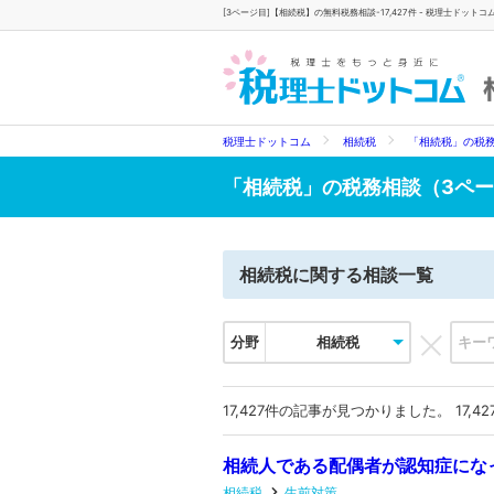
[3ページ目]【相続税】の無料税務相談-17,427件 - 税理士ドットコ
税理士ドットコム
相続税
「相続税」の税
「
相続税
」の税務相談（3ペ
相続税
に関する相談一覧
分野
相続税
17,427
件の記事が見つかりました。 17,427件
相続人である配偶者が認知症にな
相続税
生前対策