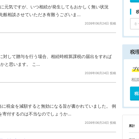
りに元気ですが、いつ相続が発生してもおかしく無い状況
先般相談させていただき有難うございま...
2026年06月24日 投稿
税
孫に対して贈与を行う場合、相続時精算課税の届出をすれば
と思います。 こ...
プ
2026年06月24日 投稿
相
税
当に税金を減額すると無効になる旨が書かれていました。 例
寄付するのは不当なのでしょうか...
2026年06月24日 投稿
累計