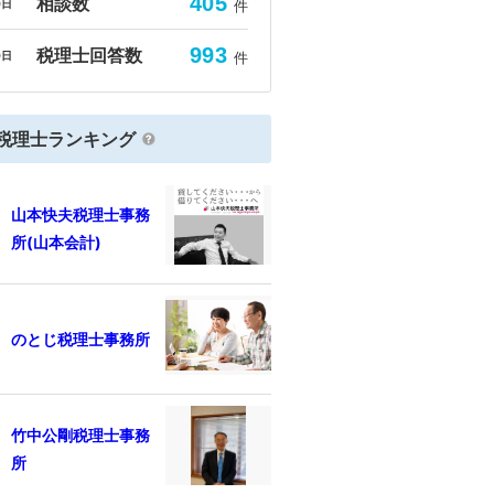
405
相談数
0日
件
993
税理士回答数
0日
件
税理士ランキング
山本快夫税理士事務
所(山本会計)
のとじ税理士事務所
竹中公剛税理士事務
所