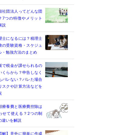
般社団法人ってどんな団
？7つの特徴やメリット
解説
理士になるには？税理士
験の受験資格・スケジュ
ル・勉強方法のまとめ
艇で税金が課せられるの
いくらから？申告しなく
もバレない？バレた場合
リスクや計算方法などを
説
額療養費と医療費控除は
わせて使える？2つの制
の違いを解説
図解】意外に簡単に作成