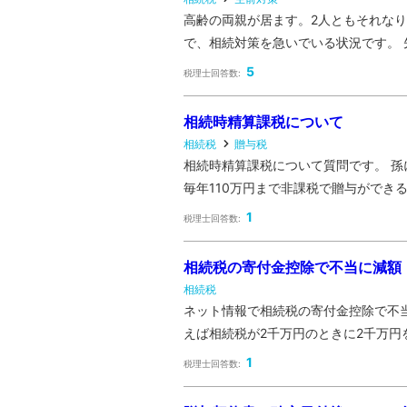
高齢の両親が居ます。2人ともそれな
で、相続対策を急いでいる状況です。 
5
税理士回答数:
相続時精算課税について
相続税
贈与税
相続時精算課税について質問です。 
毎年110万円まで非課税で贈与ができるか
1
税理士回答数:
相続税の寄付金控除で不当に減額
相続税
ネット情報で相続税の寄付金控除で不
えば相続税が2千万円のときに2千万円を
1
税理士回答数: