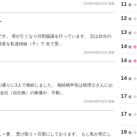
11
2026年06月22日 投稿
12
・
13
す。 母が亡くなり分割協議を行っています。 父は自分の
を私達姉妹（子）で 全て受...
14
2026年06月22日 投稿
14
14
通りに3人で相続しました。 相続税申告は税理士さんにお
会社（自社株）の株価や、不動...
17
2026年06月22日 投稿
17
19
＝妻、 受け取り＝旦那にしております、 もし私が死亡し