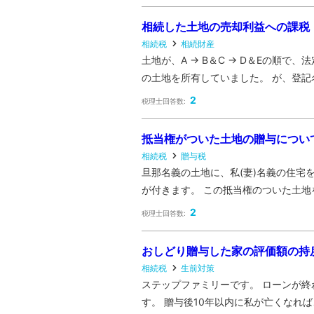
相続した土地の売却利益への課税
相続税
相続財産
土地が、A → B＆C → D＆Eの順で
の土地を所有していました。 が、登記名
2
税理士回答数:
抵当権がついた土地の贈与につい
相続税
贈与税
旦那名義の土地に、私(妻)名義の住宅
が付きます。 この抵当権のついた土地を
2
税理士回答数:
おしどり贈与した家の評価額の持
相続税
生前対策
ステップファミリーです。 ローンが
す。 贈与後10年以内に私が亡くなれば