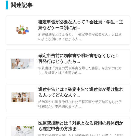
関連記事
確定申告が必要な人って？会社員・学生・主
婦などケース別に紹…
所得税法などによると、「確定申告が必要な人」とは次
のような例に当てはまる人…
確定申告前に領収書や明細書をなくした！
再発行はどうしたら…
領収書は「お金の受領事実を示した書類」を指すのに対
し、明細書とは「金額の内…
還付申告とは？確定申告で還付金が受け取れ
る人ってどんな人？…
給与等から源泉徴収された所得税額や予定納税をした所
得税額が、本来納めるべき…
医療費控除とは？対象となる費用の具体例か
ら確定申告の方法ま…
病気や怪我で入院したり診療を受けたりした際に、1年間