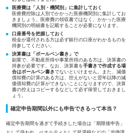
医療費は「人別・機関別」に集計しておく
医療費控除は人別でかかった医療機関別に集計してお
きましょう。医療費の領収書ではなく、かかった医療
機関別の明細書を記載することが必要になります。
口座番号を把握しておく
税金が還付される方は必ず銀行の口座がわかるものを
持参してください。
決算書は「ボールペン書き」で
副業で、不動産所得や事業所得のある方は、決算書の
持参が必要です。なお、決算書を
手書きで作成する場
合はボールペン書き
でないといけません。また、減価
償却費の計算のある方は、控えがないと翌年以降の減
価償却費の計算ができないことになりますので、決算
書の控えはコピーするなどして必ず保管しておきまし
ょう。
確定申告期間以外にも申告できるって本当？
確定申告期間を過ぎて手続きした場合は「期限後申告」
として扱われ、ペナルティとして延滞税などの「追徴課