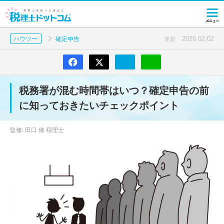
2026.02.02
ハウツー
確定申告
更新
税務署が混む時間帯はいつ？確定申告の前
に知っておきたいチェックポイント
監修: 田口 修 税理士