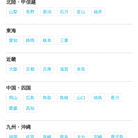
北陸・甲信越
山梨
長野
新潟
石川
富山
福井
東海
愛知
静岡
岐阜
三重
近畿
大阪
京都
兵庫
滋賀
奈良
中国・四国
岡山
広島
鳥取
島根
山口
徳島
香川
愛媛
高知
九州・沖縄
福岡
佐賀
長崎
熊本
大分
宮崎
鹿児島