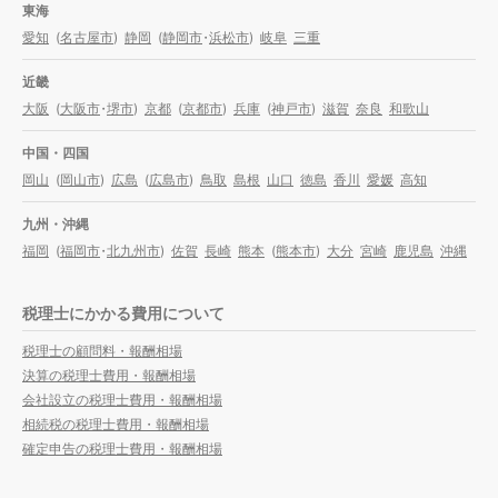
東海
愛知
(
名古屋市
)
静岡
(
静岡市
・
浜松市
)
岐阜
三重
近畿
大阪
(
大阪市
・
堺市
)
京都
(
京都市
)
兵庫
(
神戸市
)
滋賀
奈良
和歌山
中国・四国
岡山
(
岡山市
)
広島
(
広島市
)
鳥取
島根
山口
徳島
香川
愛媛
高知
九州・沖縄
福岡
(
福岡市
・
北九州市
)
佐賀
長崎
熊本
(
熊本市
)
大分
宮崎
鹿児島
沖縄
税理士にかかる費用について
税理士の顧問料・報酬相場
決算の税理士費用・報酬相場
会社設立の税理士費用・報酬相場
相続税の税理士費用・報酬相場
確定申告の税理士費用・報酬相場