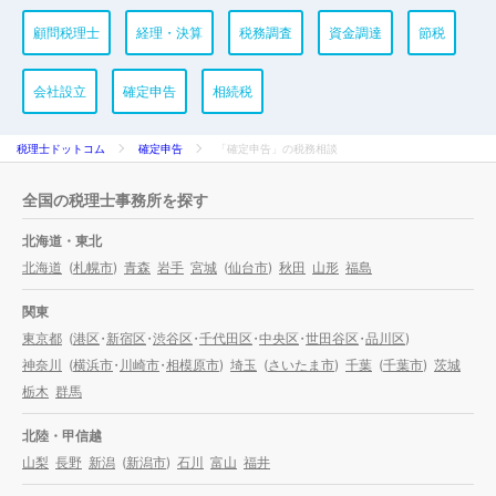
顧問税理士
経理・決算
税務調査
資金調達
節税
会社設立
確定申告
相続税
税理士ドットコム
確定申告
「確定申告」の税務相談
全国の税理士事務所を探す
北海道・東北
北海道
(
札幌市
)
青森
岩手
宮城
(
仙台市
)
秋田
山形
福島
関東
東京都
(
港区
・
新宿区
・
渋谷区
・
千代田区
・
中央区
・
世田谷区
・
品川区
)
神奈川
(
横浜市
・
川崎市
・
相模原市
)
埼玉
(
さいたま市
)
千葉
(
千葉市
)
茨城
栃木
群馬
北陸・甲信越
山梨
長野
新潟
(
新潟市
)
石川
富山
福井