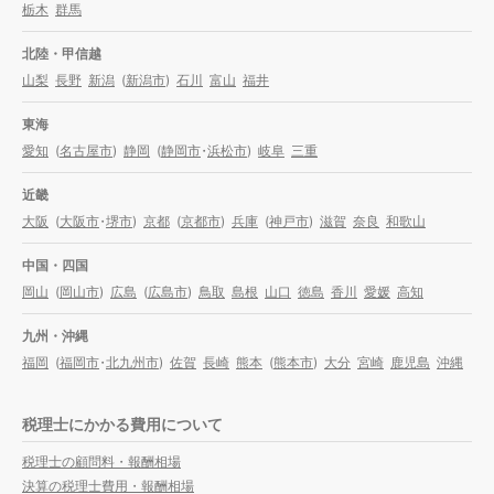
栃木
群馬
北陸・甲信越
山梨
長野
新潟
(
新潟市
)
石川
富山
福井
東海
愛知
(
名古屋市
)
静岡
(
静岡市
・
浜松市
)
岐阜
三重
近畿
大阪
(
大阪市
・
堺市
)
京都
(
京都市
)
兵庫
(
神戸市
)
滋賀
奈良
和歌山
中国・四国
岡山
(
岡山市
)
広島
(
広島市
)
鳥取
島根
山口
徳島
香川
愛媛
高知
九州・沖縄
福岡
(
福岡市
・
北九州市
)
佐賀
長崎
熊本
(
熊本市
)
大分
宮崎
鹿児島
沖縄
税理士にかかる費用について
税理士の顧問料・報酬相場
決算の税理士費用・報酬相場