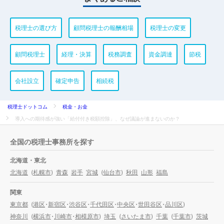
税理士の選び方
顧問税理士の報酬相場
税理士の変更
顧問税理士
経理・決算
税務調査
資金調達
節税
会社設立
確定申告
相続税
税理士ドットコム
税金・お金
導入への期待感が強い「給付付き税額控除」、なぜ議論が進まないのか？
全国の税理士事務所を探す
北海道・東北
北海道
(
札幌市
)
青森
岩手
宮城
(
仙台市
)
秋田
山形
福島
関東
東京都
(
港区
・
新宿区
・
渋谷区
・
千代田区
・
中央区
・
世田谷区
・
品川区
)
神奈川
(
横浜市
・
川崎市
・
相模原市
)
埼玉
(
さいたま市
)
千葉
(
千葉市
)
茨城