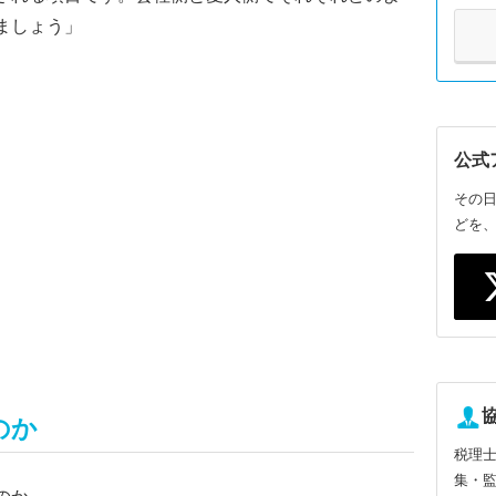
ましょう」
公式
その
どを
のか
税理
集・