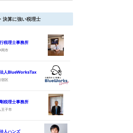
・決算に強い税理士
行税理士事務所
静岡市
人BlueWorksTax
新宿区
剛税理士事務所
八王子市
法人ハンズ