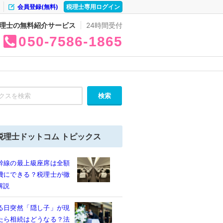
会員登録(無料)
税理士専用ログイン
理士の無料紹介サービス
24時間受付
050
7586
1865
税理士ドットコム トピックス
幹線の最上級座席は全額
費にできる？税理士が徹
解説
る日突然「隠し子」が現
たら相続はどうなる？法