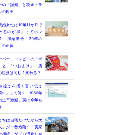
上の「認知」と税金トラ
ルの現実
既婚女性は19年11か月で
めるのが得」ってホン
？ 加給年金「20年の
」の正体
ーパー、コンビニの「半
」と「1つおまけ」、店
の税務は同じ？変わる？
み控えを招く言い伝え
丙午」って何？ 1966年
出生率激減、実は今年も
当
うちは自宅だけだから大
夫」が一番危険？「実家
け相続」がドロ沼化しや