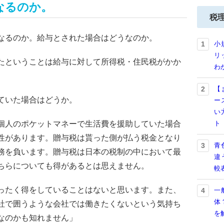
なるのか。
税
なるのか。給与とされた場合はどうなのか。
小
1
リ
たということは給与に対して所得税・住民税がかか
わ
【
2
ていた場合はどうか。
ー
い
個人のポケットマネーで生活費を援助していた場合
ト
性があります。贈与税は貰った側が払う税金となり
青
3
務を負います。贈与税は日本の税制の中において最
違
ちらについても得があるとは思えません。
較
ったく得をしていることはないと思います。また、
一
4
体
社で囲うような会社では働きたくないという気持ち
を
なのかも知れません」