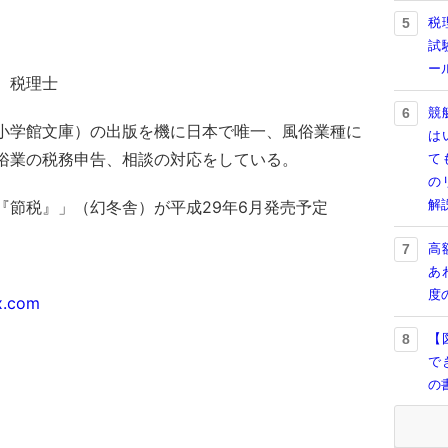
税
5
試
ー
）税理士
競
6
小学館文庫）の出版を機に日本で唯一、風俗業種に
は
俗業の税務申告、相談の対応をしている。
て
の
解
『節税』」（幻冬舎）が平成29年6月発売予定
高
7
あ
度
x.com
【
8
で
の