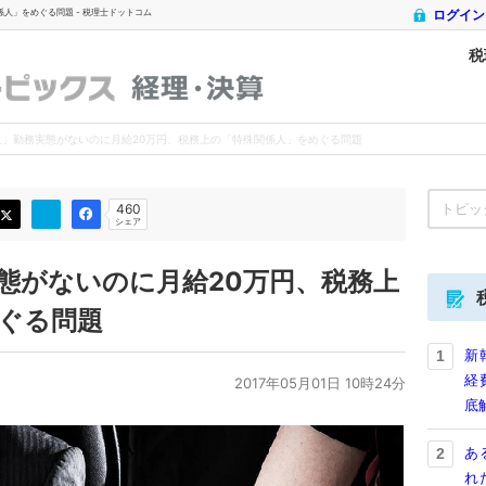
人」をめぐる問題 - 税理士ドットコム
ログイン
税
税理士ドットコム
- 税理士ドットコム トピックス
経理・決算
人」勤務実態がないのに月給20万円、税務上の「特殊関係人」をめぐる問題
460
シェア
態がないのに月給20万円、税務上
ぐる問題
新
1
経
2017年05月01日 10時24分
底
あ
2
れ