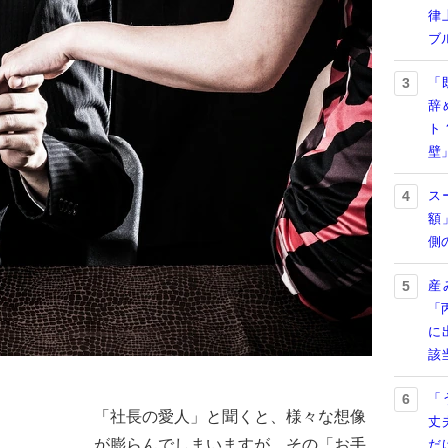
律
ブ
「
3
辞
ト
壁
ス
4
額
側
産
5
「
に
該
「
6
「社長の愛人」と聞くと、様々な想像
丈
が膨らんでしまいますが、その「お手
だ