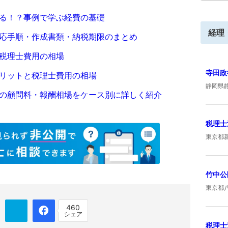
る！？事例で学ぶ経費の基礎
経理
応手順・作成書類・納税期限のまとめ
税理士費用の相場
寺田政
リットと税理士費用の相場
静岡県
の顧問料・報酬相場をケース別に詳しく紹介
税理士法
東京都
竹中公
東京都
460
シェア
税理士