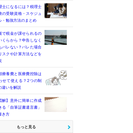
理士になるには？税理士
験の受験資格・スケジュ
ル・勉強方法のまとめ
艇で税金が課せられるの
いくらから？申告しなく
もバレない？バレた場合
リスクや計算方法などを
説
額療養費と医療費控除は
わせて使える？2つの制
の違いを解説
図解】意外に簡単に作成
きる「自筆証書遺言書」
書き方
もっと見る