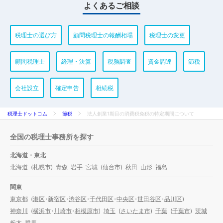
よくあるご相談
税理士の選び方
顧問税理士の報酬相場
税理士の変更
顧問税理士
経理・決算
税務調査
資金調達
節税
会社設立
確定申告
相続税
税理士ドットコム
節税
法人創業1期目の消費税免税の特定期間について
全国の税理士事務所を探す
北海道・東北
北海道
(
札幌市
)
青森
岩手
宮城
(
仙台市
)
秋田
山形
福島
関東
東京都
(
港区
・
新宿区
・
渋谷区
・
千代田区
・
中央区
・
世田谷区
・
品川区
)
神奈川
(
横浜市
・
川崎市
・
相模原市
)
埼玉
(
さいたま市
)
千葉
(
千葉市
)
茨城
栃木
群馬