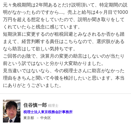
元々免税期間は2年間あるとだけ説明頂いて、特定期間の説
明がなかったものですから…。売上と給与は4ヶ月目で1000
万円を超える想定をしていたので、説明か聞き取りをして
くれていたらと残念に感じています。
短期決算に変更するのが租税回避とみなされるか否かも踏
まえて、経営判断する責任はこちらなので、選択肢がある
なら助言はして欲しい気持ちです。
ご回答のお陰で、決算月の変更の助言はしないのが当たり
前という訳ではないと分かり大変助かりました。
見当違いではないなら、今の税理士さんに助言がなかった
理由をきちんと聞いて今後を検討したいと思います。本当
にありがとうございました。
住谷慎一郎
税理士法人東京税務会計事務所
東京都
＞
中央区