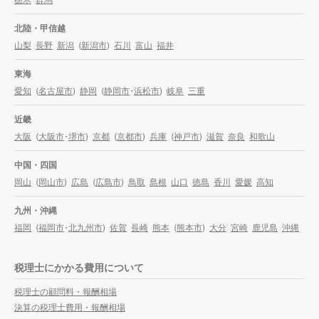
北陸・甲信越
山梨
長野
新潟
(
新潟市
)
石川
富山
福井
東海
愛知
(
名古屋市
)
静岡
(
静岡市
・
浜松市
)
岐阜
三重
近畿
大阪
(
大阪市
・
堺市
)
京都
(
京都市
)
兵庫
(
神戸市
)
滋賀
奈良
和歌山
中国・四国
岡山
(
岡山市
)
広島
(
広島市
)
鳥取
島根
山口
徳島
香川
愛媛
高知
九州・沖縄
福岡
(
福岡市
・
北九州市
)
佐賀
長崎
熊本
(
熊本市
)
大分
宮崎
鹿児島
沖縄
税理士にかかる費用について
税理士の顧問料・報酬相場
決算の税理士費用・報酬相場