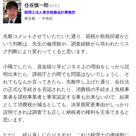
住谷慎一郎
税理士法人東京税務会計事務所
東京都
＞
中央区
先般コメントさせていただいた通り、節税か租税回避かと
いう判断は、先生の倫理観や、調査経験から培われたリス
ク判断により変わってくると思います。
小職でしたら、資金繰り等ビジネス上の理由をしっかり説
明出来たら、課税庁との間でも問題はないでしょうし、そ
れでもなんか言ってきたら、先般申し上げた通り、会社法
の正式な手続きを否認されたり、消費税の手続き上免税事
業者を課税事業者と事実認定する事も出来ないので、結果
として消費税が減るとしても、決算期変更事由がしっかり
説明できれば調査でも正しく納税者の権利を主張できると
思います。
ただし、繰り返しになりますが、これは税理士の価値観に