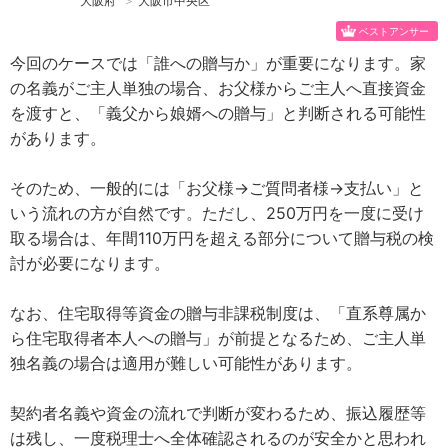
大阪府
＞
大阪市中央区
ベストアンサー
今回のケースでは「誰への贈与か」が重要になります。家
の名義がご主人単独の場合、お父様からご主人へ直接資金
を渡すと、「義父から娘婿への贈与」と判断される可能性
があります。
そのため、一般的には「お父様→ご質問者様→支払い」と
いう流れの方が自然です。ただし、250万円を一度に受け
取る場合は、年間110万円を超える部分について贈与税の検
討が必要になります。
なお、住宅取得等資金の贈与非課税制度は、「直系尊属か
ら住宅取得者本人への贈与」が前提となるため、ご主人単
独名義の場合は適用が難しい可能性があります。
契約者名義や資金の流れで判断が変わるため、振込履歴等
は残し、一度税理士へ全体確認されるのが安全かと思われ