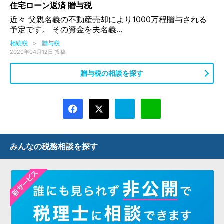
住宅ローン返済 贈与税
近々 父親名義の不動産売却により1000万程贈与される
予定です。 その資金を夫名義...
相続税
>
贈与税
2020年04月12日 投稿
贈与税の相談を探す
みんなの税務相談を探す