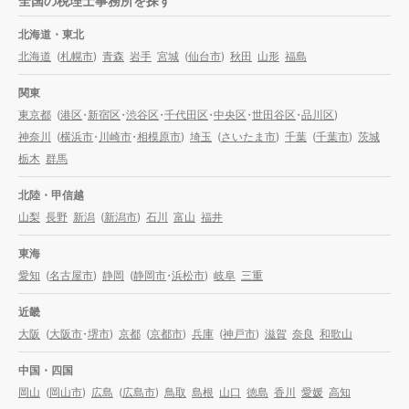
全国の税理士事務所を探す
北海道・東北
北海道
(
札幌市
)
青森
岩手
宮城
(
仙台市
)
秋田
山形
福島
関東
東京都
(
港区
・
新宿区
・
渋谷区
・
千代田区
・
中央区
・
世田谷区
・
品川区
)
神奈川
(
横浜市
・
川崎市
・
相模原市
)
埼玉
(
さいたま市
)
千葉
(
千葉市
)
茨城
栃木
群馬
北陸・甲信越
山梨
長野
新潟
(
新潟市
)
石川
富山
福井
東海
愛知
(
名古屋市
)
静岡
(
静岡市
・
浜松市
)
岐阜
三重
近畿
大阪
(
大阪市
・
堺市
)
京都
(
京都市
)
兵庫
(
神戸市
)
滋賀
奈良
和歌山
中国・四国
岡山
(
岡山市
)
広島
(
広島市
)
鳥取
島根
山口
徳島
香川
愛媛
高知