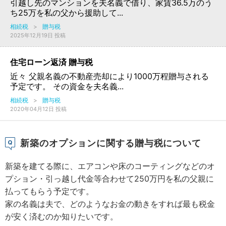
引越し先のマンションを夫名義で借り、家賃36.5万のう
ち25万を私の父から援助して...
相続税
>
贈与税
2025年12月19日 投稿
住宅ローン返済 贈与税
近々 父親名義の不動産売却により1000万程贈与される
予定です。 その資金を夫名義...
相続税
>
贈与税
2020年04月12日 投稿
新築のオプションに関する贈与税について
新築を建てる際に、エアコンや床のコーティングなどのオ
プション・引っ越し代金等合わせて250万円を私の父親に
払ってもらう予定です。
家の名義は夫で、どのようなお金の動きをすれば最も税金
が安く済むのか知りたいです。