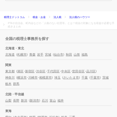
税理士ドットコム
税金・お金
法人税
法人税のハウツー
PTAや自治会、町内会などの「人格のない社団等」とは？税金の対象になる収益や必要な手
続きまとめ
全国の税理士事務所を探す
北海道・東北
北海道
(
札幌市
)
青森
岩手
宮城
(
仙台市
)
秋田
山形
福島
関東
東京都
(
港区
・
新宿区
・
渋谷区
・
千代田区
・
中央区
・
世田谷区
・
品川区
)
神奈川
(
横浜市
・
川崎市
・
相模原市
)
埼玉
(
さいたま市
)
千葉
(
千葉市
)
茨城
栃木
群馬
北陸・甲信越
山梨
長野
新潟
(
新潟市
)
石川
富山
福井
東海