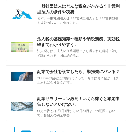
一般社団法人はどんな税金がかかる？非営利
型法人の条件や税務…
まず、一般社団法人は「非営利型法人」と「非営利型法
人以外の法人」に分けられ…
法人税の基礎知識〜種類や納税義務、実効税
率までわかりやすく…
法人税とは、法人の企業活動により得られた所得に対し
て課せられる、国に納める…
副業で会社を設立したら、勤務先にバレる？
2006年の会社法の施行によって、今では資本金が1円以
上あれば会社設立が可…
副業サラリーマン必見！いくら稼ぐと確定申
告しないといけない…
確定申告とは「1月1日から12月31日までの期間におい
て、各個人の税金申告…