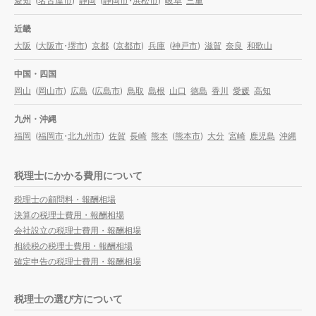
愛知
(
名古屋市
)
静岡
(
静岡市
・
浜松市
)
岐阜
三重
近畿
大阪
(
大阪市
・
堺市
)
京都
(
京都市
)
兵庫
(
神戸市
)
滋賀
奈良
和歌山
中国・四国
岡山
(
岡山市
)
広島
(
広島市
)
鳥取
島根
山口
徳島
香川
愛媛
高知
九州・沖縄
福岡
(
福岡市
・
北九州市
)
佐賀
長崎
熊本
(
熊本市
)
大分
宮崎
鹿児島
沖縄
税理士にかかる費用について
税理士の顧問料・報酬相場
決算の税理士費用・報酬相場
会社設立の税理士費用・報酬相場
相続税の税理士費用・報酬相場
確定申告の税理士費用・報酬相場
税理士の選び方について