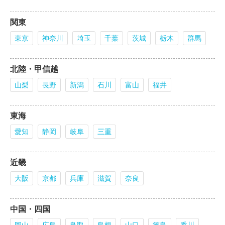
関東
東京
神奈川
埼玉
千葉
茨城
栃木
群馬
北陸・甲信越
山梨
長野
新潟
石川
富山
福井
東海
愛知
静岡
岐阜
三重
近畿
大阪
京都
兵庫
滋賀
奈良
中国・四国
岡山
広島
鳥取
島根
山口
徳島
香川