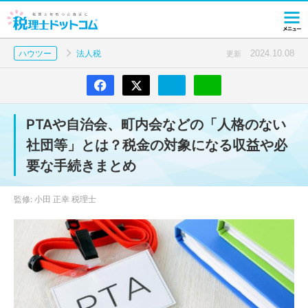
2024.10.08
ハウツー
法人税
更新
PTAや自治会、町内会などの「人格のない
社団等」とは？税金の対象になる収益や必
要な手続きまとめ
監修: 小田 正幸 税理士