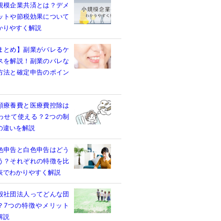
規模企業共済とは？デメ
ットや節税効果について
かりやすく解説
まとめ】副業がバレるケ
スを解説！副業のバレな
方法と確定申告のポイン
額療養費と医療費控除は
わせて使える？2つの制
の違いを解説
色申告と白色申告はどう
う？それぞれの特徴を比
表でわかりやすく解説
般社団法人ってどんな団
？7つの特徴やメリット
解説