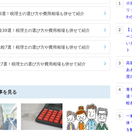
小
1
リ
3選！税理士の選び方や費用相場も併せて紹介
わ
【
2
較39選！税理士の選び方や費用相場も併せて紹介
ー
い
比較7選！税理士の選び方や費用相場も併せて紹介
ト
高
3
較7選！税理士の選び方や費用相場も併せて紹介
あ
度
青
4
事を見る
違
較
一
5
体
を