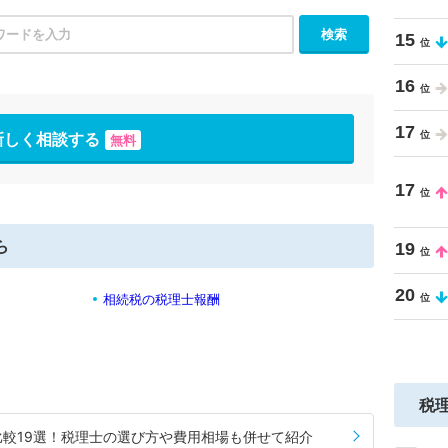
15
16
17
新しく相談する
無料
17
ら
19
20
相続税の税理士報酬
税
較19選！税理士の選び方や費用相場も併せて紹介