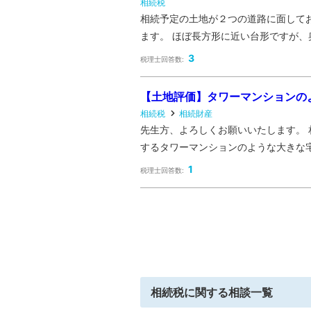
相続税
相続予定の土地が２つの道路に面して
ます。 ほぼ長方形に近い台形ですが、奥
3
税理士回答数:
【土地評価】タワーマンションの
相続税
相続財産
先生方、よろしくお願いいたします。 
するタワーマンションのような大きな宅
1
税理士回答数:
相続税
に関する相談一覧