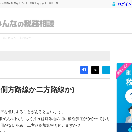
) - 図面や現況を見てからの判断となります。貴殿の計...
ログイン
税理士ドットコム
- 税理士ドットコム みんなの税務相談
(側方路線か二方路線か)
(側方路線か二方路線か)
算率を使用することがあると思います。
車が入れるが、もう片方は対象地の辺に横断歩道がかかっており
効用がないため、二方路線加算率を使いますか？