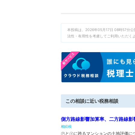
本投稿は、2026年05月17日 08時5
法性・有用性を考慮してご利用いただく
この相談に近い税務相談
側方路線影響加算率、二方路線影
相続税
㋐と㋑に跨るマンションの土地評価につ