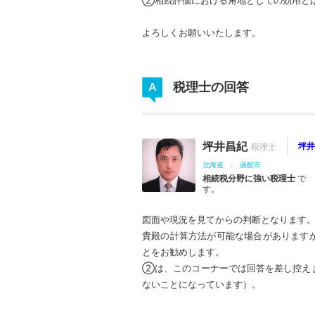
②相続評価における角地としての効用と
よろしくお願いいたします。
税理士の回答
坪井昌紀
坪井
北海道
函館市
相続税分野に強い税理士
で
す。
図面や現況を見てからの判断となります
貴殿の計算方法が可能な場合があります
とをお勧めします。
②は、このコーナーでは回答を差し控え
ないことになっています）。