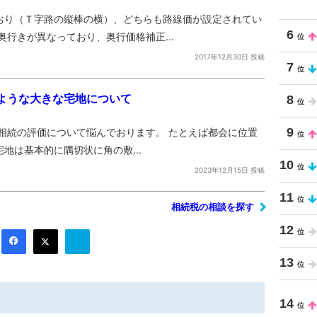
おり（Ｔ字路の縦棒の横）、どちらも路線価が設定されてい
6
行きが異なっており、奥行価格補正...
2017年12月30日 投稿
7
ような大きな宅地について
8
9
相続の評価について悩んでおります。 たとえば都会に位置
地は基本的に隅切状に角の敷...
10
2023年12月15日 投稿
11
相続税の相談を探す
12
13
14