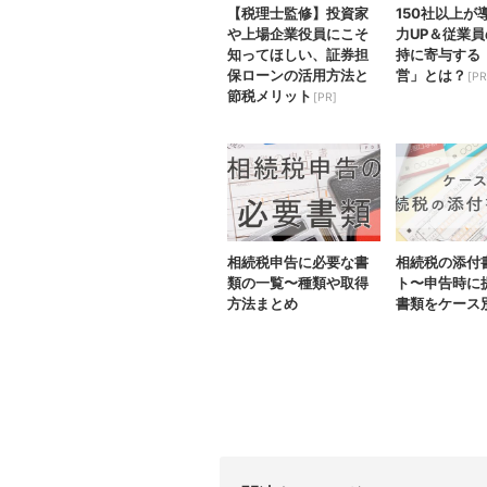
【税理士監修】投資家
150社以上が
や上場企業役員にこそ
力UP＆従業
知ってほしい、証券担
持に寄与する
保ローンの活用方法と
営」とは？
[PR
節税メリット
[PR]
相続税申告に必要な書
相続税の添付
類の一覧〜種類や取得
ト〜申告時に
方法まとめ
書類をケース