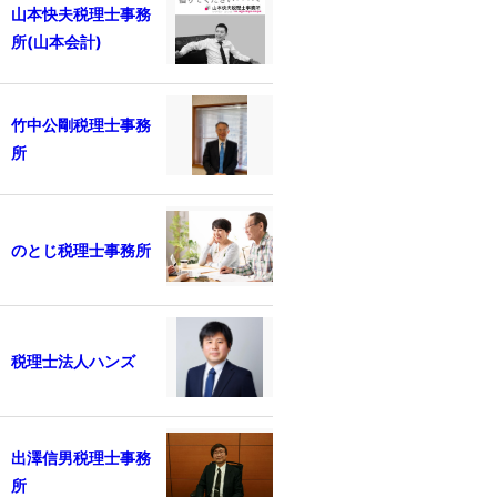
山本快夫税理士事務
所(山本会計)
竹中公剛税理士事務
所
のとじ税理士事務所
税理士法人ハンズ
出澤信男税理士事務
所