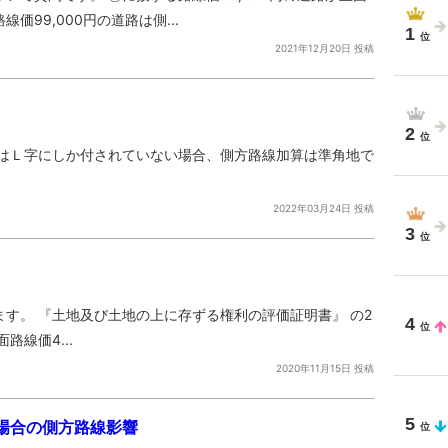
99,000円の道路は側...
1
2021年12月20日 投稿
2
 はＬ字にしか付されていない場合、側方路線加算は準角地で
2022年03月24日 投稿
3
す。 『土地及び土地の上に存ずる権利の評価証明書』 の2
4
線価4...
2020年11月15日 投稿
5
場合の側方路線影響