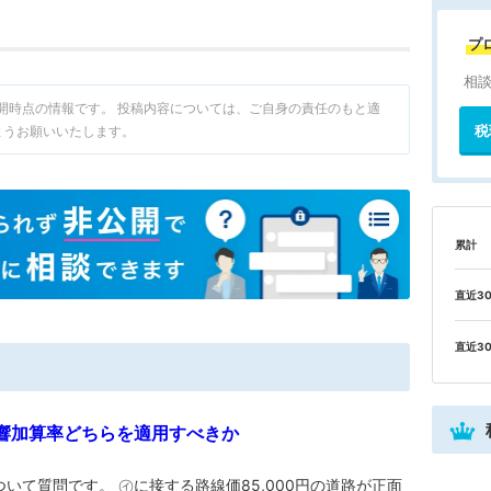
プ
相
7分公開時点の情報です。 投稿内容については、ご自身の責任のもと適
税
ようお願いいたします。
累計
直近3
直近3
響加算率どちらを適用すべきか
いて質問です。 ㋑に接する路線価85,000円の道路が正面