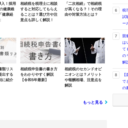
導入！採用
相続税を税理士に相談
「二次相続」で相続税
員の健康維
すると対応してもらえ
が高くなる？！その理
税
6
「健康経
ることは？選び方や注
由や対策方法とは？
試
意点も詳しく解説！
]
ー
競
7
は
て
の
解
書類リス
相続税申告書の書き方
相続税のセカンドオピ
提出する
をわかりやすく解説
ニオンとは？メリット
【
8
別に紹介
【令和5年最新】
や報酬相場、注意点を
で
解説
の
もっと見る