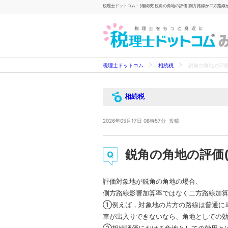
税理士ドットコム - [相続税]鋭角の角地の評価(側方路線か二方路線か
- 
税理士ドットコム
相続税
鋭角の角地の評価
相続税
2026年05月17日 08時57分
投稿
鋭角の角地の評価
評価対象地が鋭角の角地の場合、
側方路線影響加算率ではなく二方路線加
①例えば，対象地の片方の路線は普通に
車が出入りできないなら、角地としての