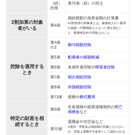
（続）
第15表（続）の控え
控用
相続税額の加算金額の計算書
2割加算の対象
※2割加算の対象者とは、被相続人の一親等
第4表
者がいる
の血族（代襲相続人となった孫を含む）
と、配偶者以外の同族人のこと
第4表
贈与税額控除
の2
第5表
配偶者の税額軽減
控除を適用する
第6表
未成年者控除や
障害者控除
とき
第7表
相次相続控除
第8表
外国税額控除
第13表
債務や
葬式費用
生命保険や損害保険契約の
死亡
第9表
保険金
など
特定の財産を相
退職金や功労金など
続するとき
※原則、弔慰金は相続税の対象とならない
第10表
が、実質上退職手当金等として認められる