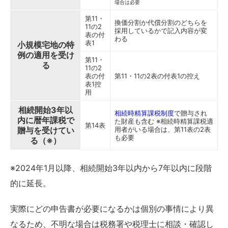
場合は必要
第11・
換価分割か代償分割のどちらを
11の2
採用しているかで記入内容が変
表の付
わる
表1
小規模宅地の特
例の適用を受け
第11・
る
11の2
表の付
第11・11の2表の付表1の控え
表1控
用
相続開始3年以
相続時精算課税制度
で贈与され
内に暦年課税で
た財産も含む ※相続時精算課税適
第14表
贈与を受けてい
用者がいる場合は、第11表の2表
も必要
る（※）
※2024年1月以降、相続開始3年以内から7年以内に段階
的に延長。
実際にどの申告書が必要になるかは個別の事情により異
なるため、不明な場合は税務署や税理士に相談・確認し