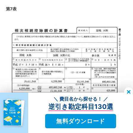
第7表
＼ 費目名から探せる！ ／
逆引き勘定科目130選
被相続人が亡くなった日より
前10年以内
に別の相続が発
無料ダウンロード
生しており、そのとき、被相続人が相続税を納めていた
場合
には「
相次相続控除
」が適用されます。