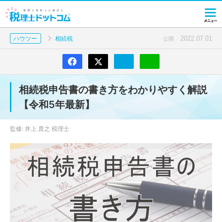
2022.07.01
ハウツー
相続税
公開
相続税申告書の書き方をわかりやすく解説
【令和5年最新】
監修: 井上 貴之 税理士