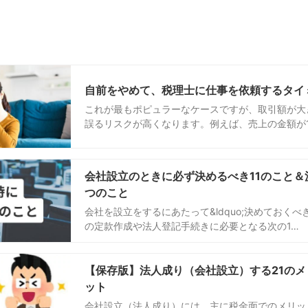
自前をやめて、税理士に仕事を依頼するタイ
これが最もポピュラーなケースですが、取引額が大
誤るリスクが高くなります。例えば、売上の金額が1
会社設立のときに必ず決めるべき11のこと＆
つのこと
会社を設立をするにあたって&ldquo;決めておくべき
の定款作成や法人登記手続きに必要となる次の1…
【保存版】法人成り（会社設立）する21のメ
ット
会社設立（法人成り）には、主に税金面でのメリッ