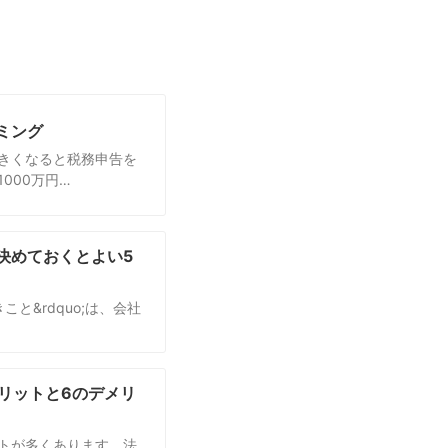
ミング
きくなると税務申告を
000万円…
決めておくとよい5
こと&rdquo;は、会社
リットと6のデメリ
トが多くあります。法