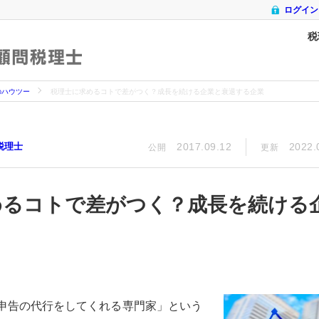
ログイン
税
顧問税理士
のハウツー
税理士に求めるコトで差がつく？成長を続ける企業と衰退する企業
税理士
2017.09.12
2022.
公開
更新
めるコトで差がつく？成長を続ける
申告の代行をしてくれる専門家」という