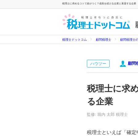
税理士に求めるコトで差がつく？成長を続ける企業と衰退する企業
税理士ドットコム
顧問税理士
顧問税理士
顧問
ハウツー
税理士に求
る企業
監修: 堀内 太郎 税理士
税理士といえば「確定