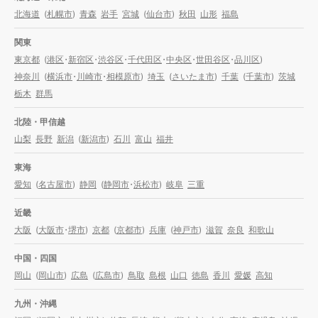
北海道
(
札幌市
)
青森
岩手
宮城
(
仙台市
)
秋田
山形
福島
関東
東京都
(
港区
・
新宿区
・
渋谷区
・
千代田区
・
中央区
・
世田谷区
・
品川区
)
神奈川
(
横浜市
・
川崎市
・
相模原市
)
埼玉
(
さいたま市
)
千葉
(
千葉市
)
茨城
栃木
群馬
北陸・甲信越
山梨
長野
新潟
(
新潟市
)
石川
富山
福井
東海
愛知
(
名古屋市
)
静岡
(
静岡市
・
浜松市
)
岐阜
三重
近畿
大阪
(
大阪市
・
堺市
)
京都
(
京都市
)
兵庫
(
神戸市
)
滋賀
奈良
和歌山
中国・四国
岡山
(
岡山市
)
広島
(
広島市
)
鳥取
島根
山口
徳島
香川
愛媛
高知
九州・沖縄