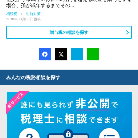
場合、孫が成年するまでその...
相続税
>
生前対策
2018年08月06日 投稿
贈与税の相談を探す
みんなの税務相談を探す