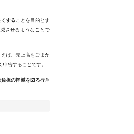
軽くする
ことを目的とす
軽減させるようなことで
とえば、売上高をごまか
く申告することです。
税負担の軽減を図る
行為