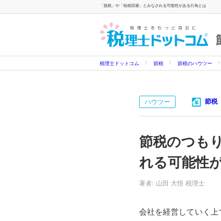
「脱税」や「租税回避」とみなされる可能性がある行為とは
税理士ドットコム
節税
節税のハウツー
節税
ハウツー
節税のつも
れる可能性
著者: 山田 大悟 税理士
会社を経営していく上