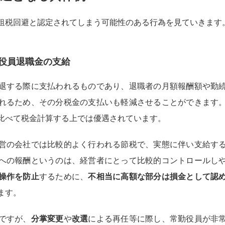
租税回避と認定されてしまう可能性のある行為を見ていきます
役員退職金の支給
退する際に支払われるものであり、退職者の月額報酬額や勤
れるため、その分税金の支払いも軽減させることができます
比べて税金計算する上では優遇されています。
営の会社では比較的よく行われる節税で、実態に伴い支給す
への報酬というのは、経営者にとって比較的コントロールし
操作を防止
するために、
不相当に高額な部分は損金として認
ます。
ですが、
分掌変更
や
改選
による再任等に際し、常勤役員が非