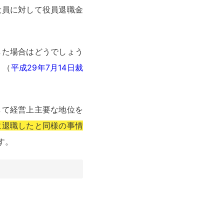
役員に対して役員退職金
した場合はどうでしょう
。（
平成29年7月14日裁
して経営上主要な地位を
に退職したと同様の事情
す。