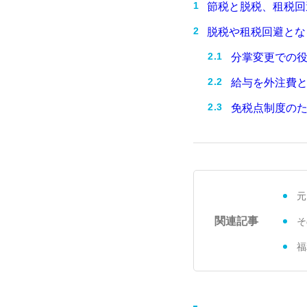
節税と脱税、租税回
脱税や租税回避とな
分掌変更での
給与を外注費
免税点制度の
元
関連記事
そ
福