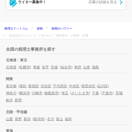
ライター募集中！
応募の詳細を見る
税理士ドットコム
節税
節税のハウツー
貸倒損失の計上について争われた「興銀事件」の概要・影響
全国の税理士事務所を探す
北海道・東北
北海道
(
札幌市
)
青森
岩手
宮城
(
仙台市
)
秋田
山形
福島
関東
東京都
(
港区
・
新宿区
・
渋谷区
・
千代田区
・
中央区
・
世田谷区
・
品川区
)
神奈川
(
横浜市
・
川崎市
・
相模原市
)
埼玉
(
さいたま市
)
千葉
(
千葉市
)
茨城
栃木
群馬
北陸・甲信越
山梨
長野
新潟
(
新潟市
)
石川
富山
福井
東海