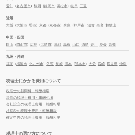
愛知
(
名古屋市
)
静岡
(
静岡市
・
浜松市
)
岐阜
三重
近畿
大阪
(
大阪市
・
堺市
)
京都
(
京都市
)
兵庫
(
神戸市
)
滋賀
奈良
和歌山
中国・四国
岡山
(
岡山市
)
広島
(
広島市
)
鳥取
島根
山口
徳島
香川
愛媛
高知
九州・沖縄
福岡
(
福岡市
・
北九州市
)
佐賀
長崎
熊本
(
熊本市
)
大分
宮崎
鹿児島
沖縄
税理士にかかる費用について
税理士の顧問料・報酬相場
決算の税理士費用・報酬相場
会社設立の税理士費用・報酬相場
相続税の税理士費用・報酬相場
確定申告の税理士費用・報酬相場
税理士の選び方について