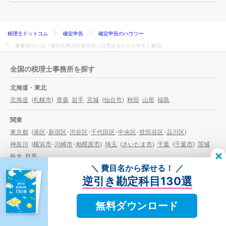
税理士ドットコム
確定申告
確定申告のハウツー
家事按分とは？按分比率の計算方法と注意点をわかりやすく解説
全国の税理士事務所を探す
北海道・東北
北海道
(
札幌市
)
青森
岩手
宮城
(
仙台市
)
秋田
山形
福島
関東
東京都
(
港区
・
新宿区
・
渋谷区
・
千代田区
・
中央区
・
世田谷区
・
品川区
)
神奈川
(
横浜市
・
川崎市
・
相模原市
)
埼玉
(
さいたま市
)
千葉
(
千葉市
)
茨城
栃木
群馬
＼ 費目名から探せる！ ／
北陸・甲信越
逆引き勘定科目130選
山梨
長野
新潟
(
新潟市
)
石川
富山
福井
無料ダウンロード
東海
愛知
(
名古屋市
)
静岡
(
静岡市
・
浜松市
)
岐阜
三重