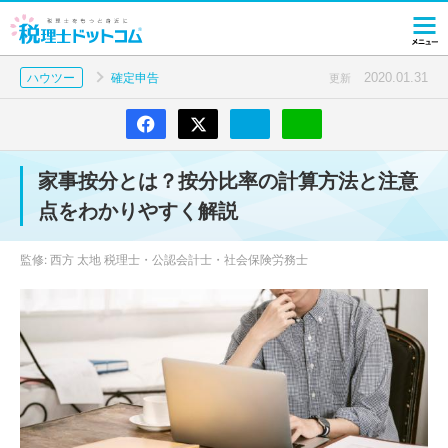
2020.01.31
ハウツー
確定申告
更新
家事按分とは？按分比率の計算方法と注意
点をわかりやすく解説
監修: 西方 太地 税理士・公認会計士・社会保険労務士