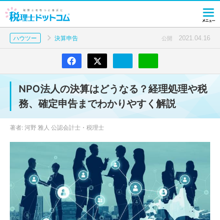
2021.04.16
ハウツー
決算申告
公開
NPO法人の決算はどうなる？経理処理や税
務、確定申告までわかりやすく解説
著者: 河野 雅人 公認会計士・税理士