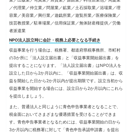
／代理業／仲立業／問屋業／鉱業／土石採取業／浴場業／理
容業／美容業／興行業／遊戯所業／遊覧所業／医療保険業／
技芸教授業／駐車場業／信用保証業／無体財産権提供／労働
者派遣業
NPO法人設立時に会計・税務上必要となる手続き
収益事業を行う場合は、税務署、都道府県税事務所、市町村
の3か所に「法人設立届出書」と「収益事業開始届出書」を
提出することになります。「法人設立届出書」はNPO法人を
設立した日から2か月以内に、「収益事業開始届出書」は、収
益を開始した日から2か月以内が提出期限です。設立当初から
収益事業を開始する場合には、設立日から2か月以内にこれら
を提出しましょう。
また、普通法人と同じように青色申告事業者となることで、
税金面においてさまざまな優遇措置を受けることができま
す。青色申告事業者となるためには、収益事業開始の日から
3か月以内に税務署に対して「青色申告承認申請書」を提出