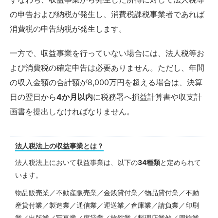
の申告および納税が発生し、消費税課税事業者であれば
消費税の申告納税が発生します。
一方で、収益事業を行っていない場合には、法人税等お
よび消費税の確定申告は必要ありません。ただし、年間
の収入金額の合計額が8,000万円を超える場合は、決算
日の翌日から
4か月以内
に税務署へ損益計算書や収支計
画書を提出しなければなりません。
法人税法上の収益事業とは？
法人税法上において収益事業は、以下の
34種類
と定められて
います。
物品販売業／不動産販売業／金銭貸付業／物品貸付業／不動
産貸付業／製造業／通信業／運送業／倉庫業／請負業／印刷
業／出版業／写真業／席貸業／旅館業／料理店業他／周旋業