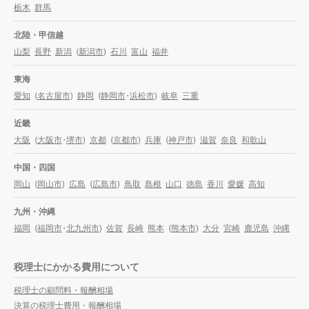
栃木
群馬
北陸・甲信越
山梨
長野
新潟
(
新潟市
)
石川
富山
福井
東海
愛知
(
名古屋市
)
静岡
(
静岡市
・
浜松市
)
岐阜
三重
近畿
大阪
(
大阪市
・
堺市
)
京都
(
京都市
)
兵庫
(
神戸市
)
滋賀
奈良
和歌山
中国・四国
岡山
(
岡山市
)
広島
(
広島市
)
鳥取
島根
山口
徳島
香川
愛媛
高知
九州・沖縄
福岡
(
福岡市
・
北九州市
)
佐賀
長崎
熊本
(
熊本市
)
大分
宮崎
鹿児島
沖縄
税理士にかかる費用について
税理士の顧問料・報酬相場
決算の税理士費用・報酬相場