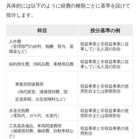
具体的には以下のように経費の種類ごとに基準を設けて
按分します。
科目
按分基準の例
人件費
収益事業と非収益事業に従
（管理部門の給料、報酬、賞与、退
事している人員の割合
職金など）
収益事業と非収益事業に従
福利厚生費、消耗品費、事務用品費
事している人員の割合
事務所関連費用
収益事業と非収益事業の使
用割合または面積割合
（地代家賃、減価償却費、固
定資産税、火災保険料など）
水道光熱費
収益事業と非収益事業の使
（電気代、ガス代、水道代）
用割合または面積割合
工具器具備品、車両関連費用
収益事業と非収益事業の使
（減価償却費、修繕費、自動車税な
用割合
ど）