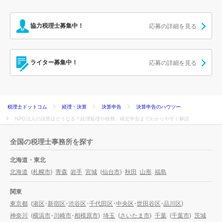
協力税理士募集中！
応募の詳細を見る
ライター募集中！
応募の詳細を見る
税理士ドットコム
経理・決算
決算申告
決算申告のハウツー
NPO法人の決算はどうなる？経理処理や税務、確定申告までわかりやすく解説
全国の税理士事務所を探す
北海道・東北
北海道
(
札幌市
)
青森
岩手
宮城
(
仙台市
)
秋田
山形
福島
関東
東京都
(
港区
・
新宿区
・
渋谷区
・
千代田区
・
中央区
・
世田谷区
・
品川区
)
神奈川
(
横浜市
・
川崎市
・
相模原市
)
埼玉
(
さいたま市
)
千葉
(
千葉市
)
茨城