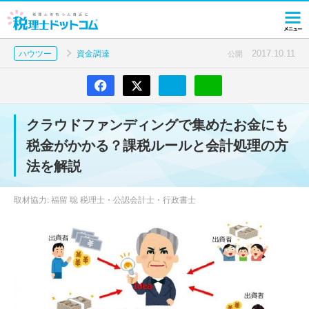
2017.10.11
ハウツー
資金調達
公開
クラウドファンディングで集めたお金にも
税金がかかる？課税ルールと会計処理の方
法を解説
取材協力: 福留 聡 税理士・公認会計士・行政書士