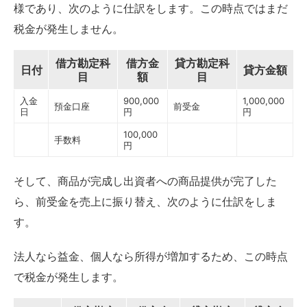
様であり、次のように仕訳をします。この時点ではまだ
税金が発生しません。
借方勘定科
借方金
貸方勘定科
日付
貸方金額
目
額
目
入金
900,000
1,000,000
預金口座
前受金
日
円
円
100,000
手数料
円
そして、商品が完成し出資者への商品提供が完了した
ら、前受金を売上に振り替え、次のように仕訳をしま
す。
法人なら益金、個人なら所得が増加するため、この時点
で税金が発生します。