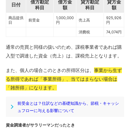
借方勘定
借方金
貸方勘定
貸方金
日付
科目
額
科目
額
商品提供
1,000,000
925,926
前受金
売上高
日
円
円
消費税
74,074円
通常の売買と同様の扱いのため、課税事業者であれば購
入型で調達した資金（売上）は、課税売上となります。
また、個人の場合このときの所得区分は、
事業から生ず
る所得であれば「事業所得」、当てはまらない場合は
「雑所得」になります。
前受金とは？仕訳などの基礎知識から、節税・キャッシ
ュフローに与える影響について
資金調達者がサラリーマンだったとき