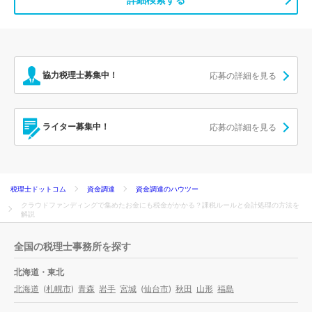
協力税理士募集中！
応募の詳細を見る
ライター募集中！
応募の詳細を見る
税理士ドットコム
資金調達
資金調達のハウツー
クラウドファンディングで集めたお金にも税金がかかる？課税ルールと会計処理の方法を
解説
全国の税理士事務所を探す
北海道・東北
北海道
(
札幌市
)
青森
岩手
宮城
(
仙台市
)
秋田
山形
福島