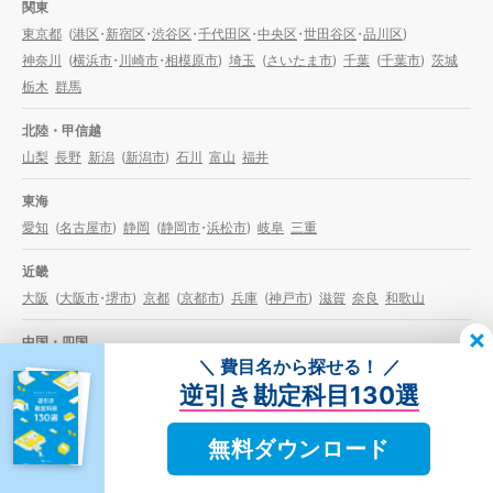
関東
東京都
(
港区
・
新宿区
・
渋谷区
・
千代田区
・
中央区
・
世田谷区
・
品川区
)
神奈川
(
横浜市
・
川崎市
・
相模原市
)
埼玉
(
さいたま市
)
千葉
(
千葉市
)
茨城
栃木
群馬
北陸・甲信越
山梨
長野
新潟
(
新潟市
)
石川
富山
福井
東海
愛知
(
名古屋市
)
静岡
(
静岡市
・
浜松市
)
岐阜
三重
近畿
大阪
(
大阪市
・
堺市
)
京都
(
京都市
)
兵庫
(
神戸市
)
滋賀
奈良
和歌山
中国・四国
＼ 費目名から探せる！ ／
岡山
(
岡山市
)
広島
(
広島市
)
鳥取
島根
山口
徳島
香川
愛媛
高知
逆引き勘定科目130選
九州・沖縄
福岡
(
福岡市
・
北九州市
)
佐賀
長崎
熊本
(
熊本市
)
大分
宮崎
鹿児島
沖縄
無料ダウンロード