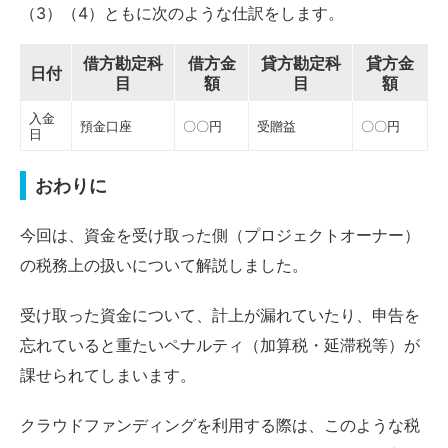
（3）（4）ともに次のような仕訳をします。
借方勘定科
借方金
貸方勘定科
貸方金
日付
目
額
目
額
入金
預金口座
〇〇円
受贈益
〇〇円
日
おわりに
今回は、資金を受け取った側（プロジェクトオーナー）
の税務上の扱いについて解説しました。
受け取った資金について、計上が漏れていたり、申告を
忘れていると重たいペナルティ（加算税・延滞税等）が
課せられてしまいます。
クラウドファンディングを利用する際は、このような税