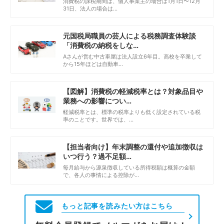
消費税の課税期間は、個人事業主の場合は1月1日〜12月
31日、法人の場合は…
元国税局職員の芸人による税務調査体験談
「消費税の納税をしな…
Aさんが営む中古車屋は法人設立6年目。高校を卒業して
から15年ほどは自動車…
【図解】消費税の軽減税率とは？対象品目や
業務への影響につい…
軽減税率とは、標準の税率よりも低く設定されている税
率のことです。世界では、…
【担当者向け】年末調整の還付や追加徴収は
いつ行う？過不足額…
毎月給与から源泉徴収している所得税額は概算の金額
で、各人の事情による控除が…
もっと記事を読みたい方はこちら