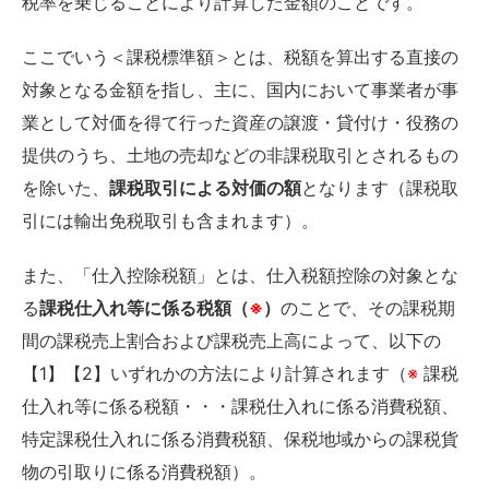
税率を乗じることにより計算した金額のことです。
ここでいう＜課税標準額＞とは、税額を算出する直接の
対象となる金額を指し、主に、国内において事業者が事
業として対価を得て行った資産の譲渡・貸付け・役務の
提供のうち、土地の売却などの非課税取引とされるもの
を除いた、
課税取引による対価の額
となります（課税取
引には輸出免税取引も含まれます）。
また、「仕入控除税額」とは、仕入税額控除の対象とな
る
課税仕入れ等に係る税額（
※
）
のことで、その課税期
間の課税売上割合および課税売上高によって、以下の
【1】【2】いずれかの方法により計算されます（
※
課税
仕入れ等に係る税額・・・課税仕入れに係る消費税額、
特定課税仕入れに係る消費税額、保税地域からの課税貨
物の引取りに係る消費税額）。