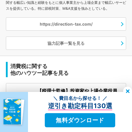
関する幅広い知識と経験をもとに個人事業主から上場企業まで幅広いサービ
スを提供している。特に節税対策、M&A支援を強みとしている。
https://direction-tax.com/
協力記事一覧を見る
消費税に関する
他のハウツー記事を見る
【税理士監修】投資家や上場企業役員
にこそ知ってほしい、証券担保ローン
＼ 費目名から探せる！ ／
の活用方法と節税メリット
[PR]
逆引き勘定科目130選
2024年03月11日
無料ダウンロード
相続した不動産を売りたい！知ってお