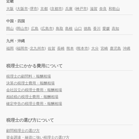
近畿
大阪
(
大阪市
・
堺市
)
京都
(
京都市
)
兵庫
(
神戸市
)
滋賀
奈良
和歌山
中国・四国
岡山
(
岡山市
)
広島
(
広島市
)
鳥取
島根
山口
徳島
香川
愛媛
高知
九州・沖縄
福岡
(
福岡市
・
北九州市
)
佐賀
長崎
熊本
(
熊本市
)
大分
宮崎
鹿児島
沖縄
税理士にかかる費用について
税理士の顧問料・報酬相場
決算の税理士費用・報酬相場
会社設立の税理士費用・報酬相場
相続税の税理士費用・報酬相場
確定申告の税理士費用・報酬相場
税理士の選び方について
顧問税理士の選び方
資金調達・融資に強い税理士の選び方