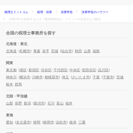
税理士ドットコム
経理・決算
決算申告
決算申告のハウツー
決算代行を依頼するには？費用実例ほか、メリットや注意点など解説
全国の税理士事務所を探す
北海道・東北
北海道
(
札幌市
)
青森
岩手
宮城
(
仙台市
)
秋田
山形
福島
関東
東京都
(
港区
・
新宿区
・
渋谷区
・
千代田区
・
中央区
・
世田谷区
・
品川区
)
神奈川
(
横浜市
・
川崎市
・
相模原市
)
埼玉
(
さいたま市
)
千葉
(
千葉市
)
茨城
栃木
群馬
北陸・甲信越
山梨
長野
新潟
(
新潟市
)
石川
富山
福井
東海
愛知
(
名古屋市
)
静岡
(
静岡市
・
浜松市
)
岐阜
三重