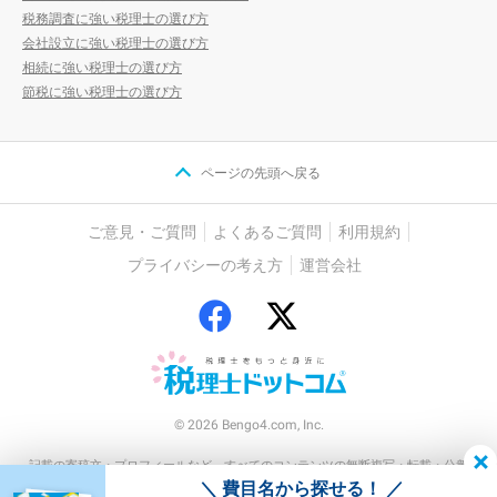
税務調査に強い税理士の選び方
会社設立に強い税理士の選び方
相続に強い税理士の選び方
節税に強い税理士の選び方
ページの先頭へ戻る
ご意見・ご質問
よくあるご質問
利用規約
プライバシーの考え方
運営会社
© 2026 Bengo4.com, Inc.
記載の寄稿文・プロフィールなど、すべてのコンテンツの無断複写・転載・公衆
送信等を禁じます
＼ 費目名から探せる！ ／