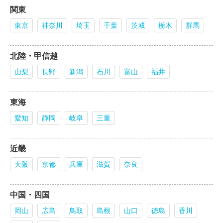
関東
東京
神奈川
埼玉
千葉
茨城
栃木
群馬
北陸・甲信越
山梨
長野
新潟
石川
富山
福井
東海
愛知
静岡
岐阜
三重
近畿
大阪
京都
兵庫
滋賀
奈良
中国・四国
岡山
広島
鳥取
島根
山口
徳島
香川