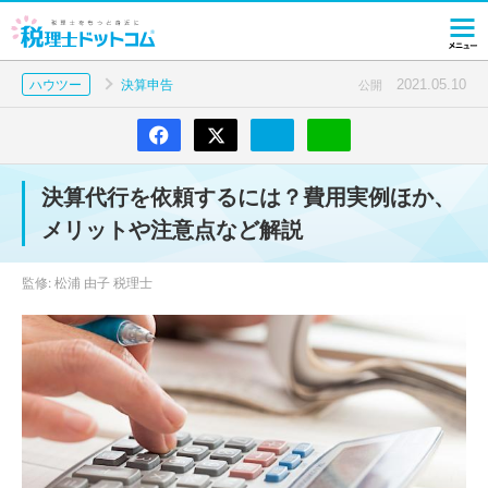
2021.05.10
ハウツー
決算申告
公開
決算代行を依頼するには？費用実例ほか、
メリットや注意点など解説
監修: 松浦 由子 税理士