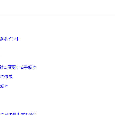
きポイント
合
合
社に変更する手続き
書の作成
手続き
更の旨の届出書を提出