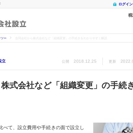
説
ログイン
税
会社設立
ウツー
合同会社から株式会社など「組織変更」の手続きをわかりやすく解説
設立
2018.12.25
2022.
公開
更新
ら株式会社など「組織変更」の手続
比べて、設立費用や手続きの面で設立し