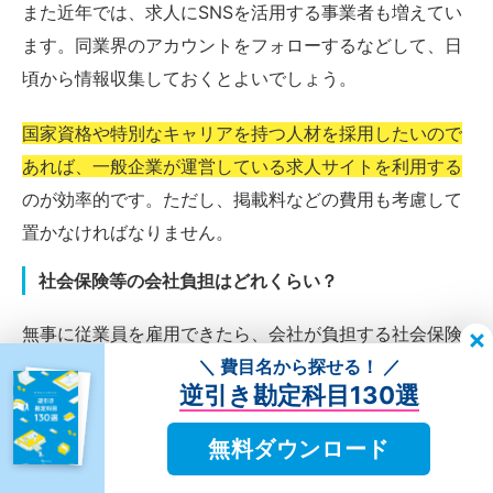
また近年では、求人にSNSを活用する事業者も増えてい
ます。同業界のアカウントをフォローするなどして、日
頃から情報収集しておくとよいでしょう。
国家資格や特別なキャリアを持つ人材を採用したいので
あれば、一般企業が運営している求人サイトを利用する
のが効率的です。ただし、掲載料などの費用も考慮して
置かなければなりません。
社会保険等の会社負担はどれくらい？
無事に従業員を雇用できたら、会社が負担する社会保険
料・労働保険料についても、確認しておきましょう。
＼ 費目名から探せる！ ／
逆引き勘定科目130選
たとえば都内飲食店で20代の従業員を雇い、月収20万円
無料ダウンロード
（ボーナスなし）を支払う場合、あくまで概算となりま
すが、社会保険料等の金額として
年間35万9280円ほど