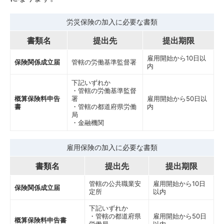
労災保険の加入に必要な書類
書類名
提出先
提出期限
雇用開始から10日以
保険関係成立届
管轄の労働基準監督署
内
下記いずれか
・管轄の労働基準監督
概算保険料申告
署
雇用開始から50日以
書
・管轄の都道府県労働
内
局
・金融機関
雇用保険の加入に必要な書類
書類名
提出先
提出期限
管轄の公共職業安
雇用開始から10日
保険関係成立届
定所
以内
下記いずれか
・管轄の都道府県
雇用開始から50日
概算保険料申告書