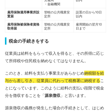
労働局
以内
・金融機関
雇用保険適用事業所設
管轄の公共職業安
設置の日から10日
置届
定所
以内
雇用保険被保険者資格
管轄の公共職業安
雇用開始の翌月10
取得届
定所
日まで
税金の手続きをする
従業員は給料をもらって収入を得ると、その所得に応じ
て所得税や住民税を納めなくてはなりません。
このとき、給料を支払う事業主があらかじめ
納税額を給
与から差し引き、従業員に代わって税務署に納税する
こ
とになっています。このように給料の支払い段階で税金
分を徴収することを「
源泉徴収
」と言います。
源泉徴収の義務が発生した場合の手続きとして、はじめ