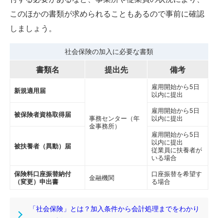
このほかの書類が求められることもあるので事前に確認
しましょう。
社会保険の加入に必要な書類
書類名
提出先
備考
雇用開始から5日
新規適用届
以内に提出
雇用開始から5日
被保険者資格取得届
事務センター（年
以内に提出
金事務所）
雇用開始から5日
以内に提出
被扶養者（異動）届
従業員に扶養者が
いる場合
保険料口座振替納付
口座振替を希望す
金融機関
（変更）申出書
る場合
「社会保険」とは？加入条件から会計処理までをわかり