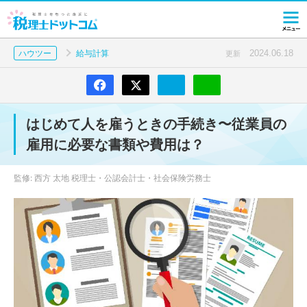
2024.06.18
ハウツー
給与計算
更新
はじめて人を雇うときの手続き〜従業員の
雇用に必要な書類や費用は？
監修: 西方 太地 税理士・公認会計士・社会保険労務士