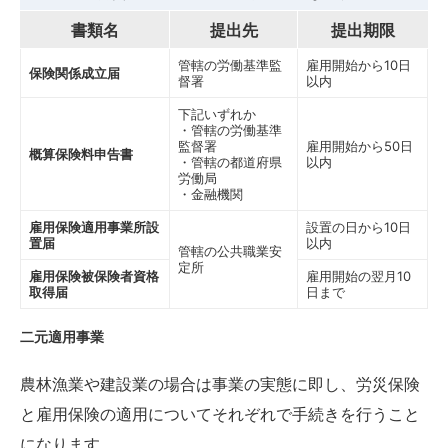
書類名
提出先
提出期限
管轄の労働基準監
雇用開始から10日
保険関係成立届
督署
以内
下記いずれか
・管轄の労働基準
監督署
雇用開始から50日
概算保険料申告書
・管轄の都道府県
以内
労働局
・金融機関
雇用保険適用事業所設
設置の日から10日
置届
以内
管轄の公共職業安
定所
雇用保険被保険者資格
雇用開始の翌月10
取得届
日まで
二元適用事業
農林漁業や建設業の場合は事業の実態に即し、労災保険
と雇用保険の適用についてそれぞれで手続きを行うこと
になります。