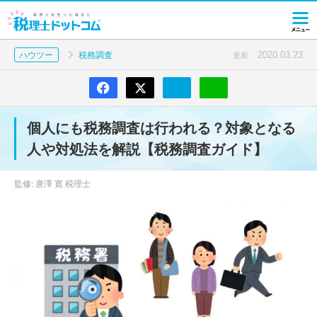
2020.03.23
ハウツー
税務調査
更新
個人にも税務調査は行われる？対象となる
人や対処法を解説【税務調査ガイド】
監修: 唐澤 寛 税理士