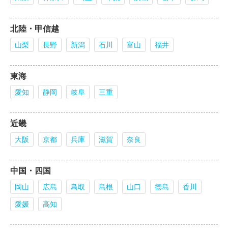
北陸・甲信越
山梨
長野
新潟
石川
富山
福井
東海
愛知
静岡
岐阜
三重
近畿
大阪
京都
兵庫
滋賀
奈良
中国・四国
岡山
広島
鳥取
島根
山口
徳島
香川
愛媛
高知